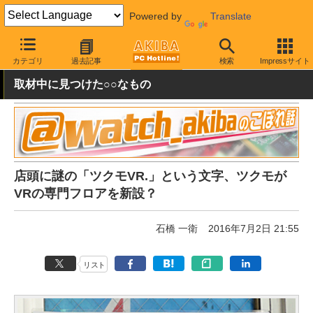
Powered by
Translate
AKIBA PC Hotline!
秋葉原情報
スポット情報
ショップ
カテゴリ
過去記事
検索
Impressサイト
取材中に見つけた○○なもの
店頭に謎の「ツクモVR.」という文字、ツクモが
VRの専門フロアを新設？
石橋 一衛
2016年7月2日 21:55
リスト