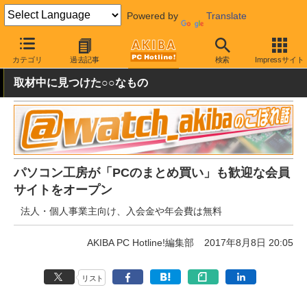
Powered by
Translate
AKIBA PC Hotline!
その他
カテゴリ
過去記事
検索
Impressサイト
取材中に見つけた○○なもの
パソコン工房が「PCのまとめ買い」も歓迎な会員
サイトをオープン
法人・個人事業主向け、入会金や年会費は無料
AKIBA PC Hotline!編集部
2017年8月8日 20:05
リスト