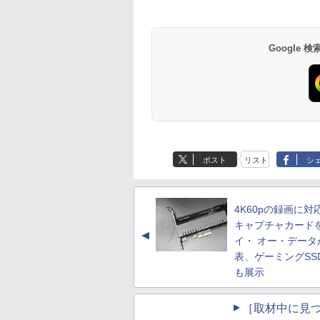
Google
ポスト
リスト
シ
4K60pの録画に対
キャプチャカード
▲
イ・ オー・データ
表、ゲーミングSS
も展示
［取材中に見つ