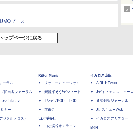
UKUMOブース
トップページに戻る
Rittor Music
イカロス出版
dフォーラム
リットーミュージック
AIRLINEweb
ップ担当者フォーラム
楽器探そう!デジマート
Jディフェンスニュー
ness Library
TシャツPOD T-OD
通訳翻訳ジャーナル
セミナー
立東舎
JレスキューWeb
 X（デジタルクロス）
山と溪谷社
イカロスアカデミー
山と溪谷オンライン
MdN