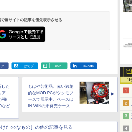
 検索で当サイトの記事を優先表示させる
ェア
はてブ
note
LinkedIn
1
応した
もはや芸術品、赤い独創
をア
的なMOD PCがツクモブ
▲
が発
ースで展示中、ベースは
Dなど
IN WINの未発売ケース
けた○○なもの］の他の記事を見る