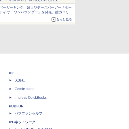
バーガーキング、超大型チーズバーガー「ダー
ティ ザ・ワンパウンダー」を発売。総カロリー
約1656kcal、総重量約527g！
もっと見る
ICE
天海社
ス
Comic curea
impress QuickBooks
PUBFUN
パブファンセルフ
IPGネットワーク