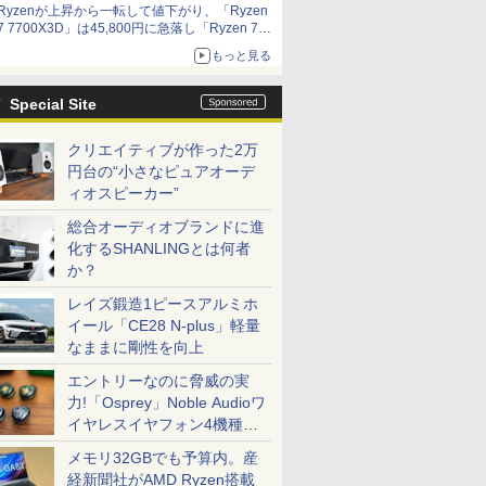
Ryzenが上昇から一転して値下がり、「Ryzen
7 7700X3D」は45,800円に急落し「Ryzen 7
7800X3D」との価格逆転解消 [8月前半のCPU
もっと見る
価格]
Special Site
クリエイティブが作った2万
円台の“小さなピュアオーデ
ィオスピーカー”
総合オーディオブランドに進
化するSHANLINGとは何者
か？
レイズ鍛造1ピースアルミホ
イール「CE28 N-plus」軽量
なままに剛性を向上
エントリーなのに脅威の実
力!「Osprey」Noble Audioワ
イヤレスイヤフォン4機種を
一気に聴く
メモリ32GBでも予算内。産
経新聞社がAMD Ryzen搭載