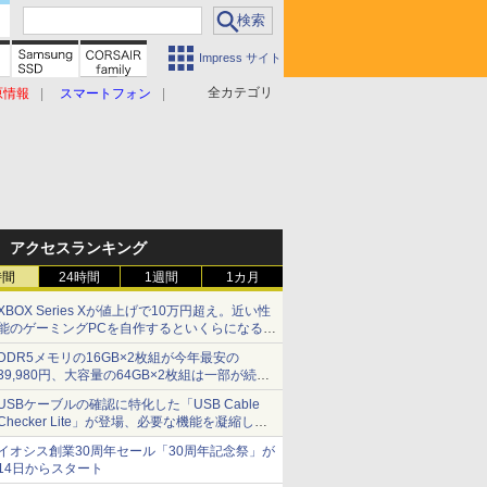
Impress サイト
全カテゴリ
原情報
スマートフォン
アクセスランキング
時間
24時間
1週間
1カ月
XBOX Series Xが値上げで10万円超え。近い性
能のゲーミングPCを自作するといくらになる？
【石田賀津男の『酒の肴にPCゲーム』】
DDR5メモリの16GB×2枚組が今年最安の
39,980円、大容量の64GB×2枚組は一部が続騰
[8月前半のメモリ価格]
USBケーブルの確認に特化した「USB Cable
Checker Lite」が登場、必要な機能を凝縮しコ
ンパクトに 7日発売
イオシス創業30周年セール「30周年記念祭」が
14日からスタート