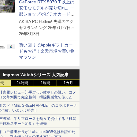
GeForce RTX 5070 Ti以上は
安価なモデルが売り切れ。一
部ショップがビデオカードの
購入制限を実施したニュース
AKIBA PC Hotline! 先週のアク
が注目を集める
セスランキング 26年7月27日～
26年8月3日
買い回りでAppleギフトカー
ドもお得！楽天市場お買い物
マラソン
Impress Watchシリーズ 人気記事
時間
24時間
1週間
1カ月
【家電レビュー】手ごわい雑草との戦い、コメ
リの草刈機で完全勝利 掃除機感覚で使えた
ミスド「Mrs. GREEN APPLE」のコラボドーナ
ツ4種、いよいよ発売！
吉野家、牛リブロースを熱々で提供する「極旨
牛鉄板ステーキ定食」を発売
ドコモ前田社長が「ahamo40GB化は検証のた
め」、料金値上げへの考え方にも言及