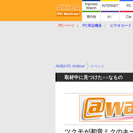
PCパーツ
PC周辺機器
ビデオカード
タブレット
おもしろグッズ
ショップ
AKIBA PC Hotline!
イベント
取材中に見つけた○○なもの
ツクモが初音ミクのキ