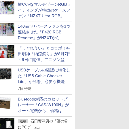
鮮やかなマルチゾーンRGBラ
イティングが特徴のケースフ
ァン「NZXT Ultra RGB」が
発売、計8製品
140mmリバースファンを3つ
連結させた「F420 RGB
Reverse」がNZXTから、単
一フレーム採用
「しぐれうい」とコラボ！神
田明神「納涼祭り」が8月7日
～9日に開催、アニソン盆踊
りや屋台グルメなどもあり
USBケーブルの確認に特化し
た「USB Cable Checker
Lite」が登場、必要な機能を
凝縮しコンパクトに
7日発売
Bluetooth対応のカセットプ
レーヤー「CAS-W100N」が
オーム電機から、価格は
5,940円
石田賀津男の『酒の肴
連載
にPCゲーム』