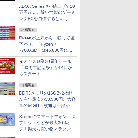
XBOX Series Xが値上げで10
万円超え。近い性能のゲーミ
ングPCを自作するといくら
になる？
相場調査
Ryzenが上昇から一転して値
下がり、「Ryzen 7
7700X3D」は45,800円に急
落し「Ryzen 7 7800X3D」
イオシス創業30周年セール
との価格逆転解消 [8月前半の
「30周年記念祭」が14日か
CPU価格]
らスタート
相場調査
DDR5メモリの16GB×2枚組
が今年最安の39,980円、大容
量の64GB×2枚組は一部が続
騰 [8月前半のメモリ価格]
Xiaomiのスマートフォン・タ
ブレットなどが最大30%オ
フ！楽天お買い物マラソン