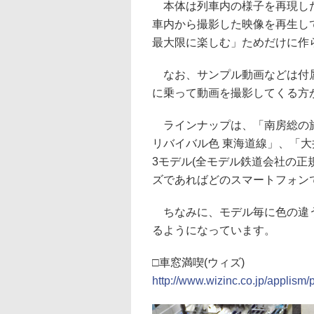
本体は列車内の様子を再現した
車内から撮影した映像を再生し
最大限に楽しむ」ためだけに作
なお、サンプル動画などは付属
に乗って動画を撮影してくる方
ラインナップは、「南房総の旅 1
リバイバル色 東海道線」、「大
3モデル(全モデル鉄道会社の正規ラ
ズであればどのスマートフォン
ちなみに、モデル毎に色の違う
るようになっています。
□車窓満喫(ウィズ)
http://www.wizinc.co.jp/applism/