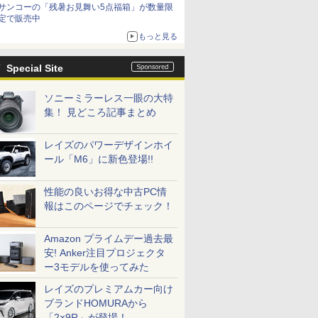
サンコーの「残暑お見舞い5点福箱」が数量限
定で販売中
もっと見る
Special Site
ソニーミラーレス一眼の大特
集！ 見どころ記事まとめ
レイズのパワーデザインホイ
ール「M6」に新色登場!!
性能の良いお得な中古PC情
報はこのページでチェック！
Amazon プライムデー過去最
安! Anker注目プロジェクタ
ー3モデルを使ってみた
レイズのプレミアムカー向け
ブランドHOMURAから
「2×9R」が登場！