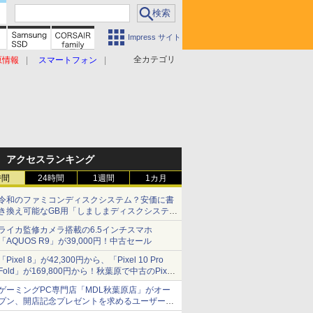
Impress サイト
全カテゴリ
原情報
スマートフォン
アクセスランキング
時間
24時間
1週間
1カ月
令和のファミコンディスクシステム？安価に書
き換え可能なGB用「しましまディスクシステ
ム」
ライカ監修カメラ搭載の6.5インチスマホ
「AQUOS R9」が39,000円！中古セール
「Pixel 8」が42,300円から、「Pixel 10 Pro
Fold」が169,800円から！秋葉原で中古のPixel
シリーズがお買い得
ゲーミングPC専門店「MDL秋葉原店」がオー
プン、開店記念プレゼントを求めるユーザーが
押し寄せ長蛇の列に