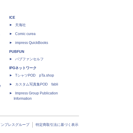
ICE
天海社
ス
Comic curea
impress QuickBooks
PUBFUN
パブファンセルフ
IPGネットワーク
TシャツPOD pTa.shop
カスタム写真集POD fabli
e
Impress Group Publication
Information
インプレスグループ
特定商取引法に基づく表示