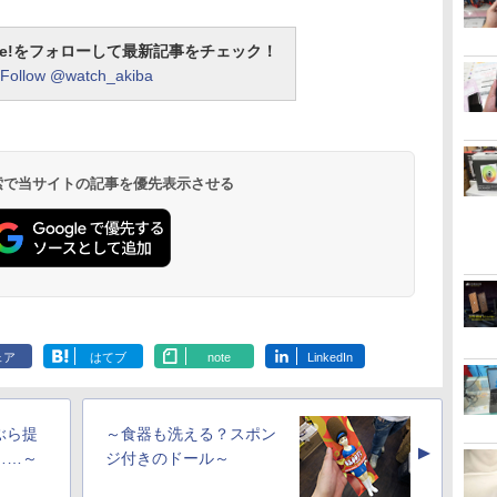
otline!をフォローして最新記事をチェック！
Follow @watch_akiba
 検索で当サイトの記事を優先表示させる
ェア
はてブ
note
LinkedIn
ぶら提
～食器も洗える？スポン
▲
……～
ジ付きのドール～