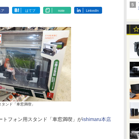
ェア
はてブ
note
LinkedIn
スタンド「車窓満喫」
ートフォン用スタンド「車窓満喫」が
ishimaru本店