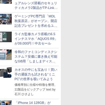
ュアルレンズ搭載のセキュリ
ティカメラ2製品がTP-Linkか
ら
ゲーミングPC専門店「MDL
秋葉原店」がオープン、開店
記念プレゼントを求めるユー
ザーが押し寄せ長蛇の列に
ライカ監修カメラ搭載の6.5
インチスマホ「AQUOS R9」
が39,000円！中古セール
令和のファミコンディスクシ
ステム？安価に書き換え可能
なGB用「しましまディスク
システム」
カオスの中にも宝あり！買い
手の通販力も試される“ミニ
PC”の世界を覗いてみよう
価格帯別に仕様や特徴を整理、
11製品をピックアップ text by
石川 ひさよし
「iPhone 14 128GB」が