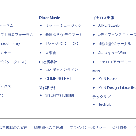
Rittor Music
イカロス出版
dフォーラム
リットーミュージック
AIRLINEweb
ップ担当者フォーラム
楽器探そう!デジマート
Jディフェンスニュー
ness Library
TシャツPOD T-OD
通訳翻訳ジャーナル
セミナー
立東舎
JレスキューWeb
 X（デジタルクロス）
山と溪谷社
イカロスアカデミー
山と溪谷オンライン
MdN
CLIMBING-NET
MdN Books
ブックス
近代科学社
MdN Design Interactiv
ing
近代科学社Digital
テックリブ
TechLib
広告掲載のご案内
編集部へのご連絡
プライバシーポリシー
会社概要