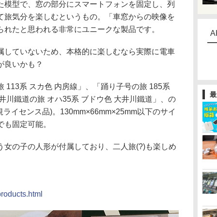
模型で、窓の部分にスマートフォンを固定し、列
て旅気分を楽しむというもの。「車窓からの映像を
られたと思われる非常にユニークな製品です。
A
していないため、本格的に楽しむなら実際に電車
が良いかも？
13系 スカ色 内房線」、「踊り子号の旅 185系
最
井川鐵道の旅 オハ35系 ブドウ色 大井川鐵道」、の
イセンス品)。130mm×66mm×25mm以下のサイ
でも固定可能。
女の子の人形が付属しており、二人旅(?)も楽しめ
products.html