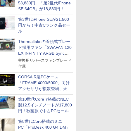
58,880円、「第2世代iPhone
SE 64GB」が18,880円！中
古Bランク品セール
第3世代iPhone SEが21,500
円から！中古Cランク品セー
ル
Thermaltakeの着脱式ブレー
ド採用ファン「SWAFAN 120
EX INFINITY ARGB Sync」
に単品パッケージ
交換用リバースファンブレード
付属
CORSAIR製PCケース
「FRAME 4000/5000」向け
アクセサリが複数登場、天然
木製パネルや背面コネクタ対
第10世代Core Y搭載のNEC
応トレイなど
製12.5インチノートが17,800
円！秋葉原で中古PCセール
第8世代Core搭載のミニ
PC「ProDesk 400 G4 DM」