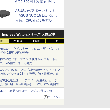
が22,800円！秋葉原で中古
PCセール
ASUSのベアボーンキット
「ASUS NUC 15 Lite Kit」が
入荷、CPU別に3モデル
Impress Watchシリーズ 人気記事
時間
24時間
1週間
1カ月
Amazon、ウイスキー「フロム・ザ・バレル」
が“4402円”で再び登場！
東映の歴代オープニング映像がカプセルトイ
に。全5種で8月下旬発売
はやぶさ50％オフの「新幹線eチケット（トク
だ値スペシャル28）」発売。秋冬乗車分、えき
ねっと限定
第3期放送記念！ アニメ「薬屋のひとりご
と」第1期・第2期全話を「TVer」にて期間限定
で順次無料配信開始
KDDI、楽天へのローミングを9月末で終了
もっと見る