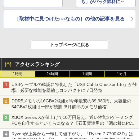
ち」がパック飲料に～
［取材中に見つけた○○なもの］の他の記事を見る
トップページに戻る
アクセスランキング
1時間
24時間
1週間
1カ月
USBケーブルの確認に特化した「USB Cable Checker Lite」が登
場、必要な機能を凝縮しコンパクトに 7日発売
DDR5メモリの16GB×2枚組が今年最安の39,980円、大容量の
64GB×2枚組は一部が続騰 [8月前半のメモリ価格]
XBOX Series Xが値上げで10万円超え。近い性能のゲーミング
PCを自作するといくらになる？【石田賀津男の『酒の肴にPCゲ
ーム』】
Ryzenが上昇から一転して値下がり、「Ryzen 7 7700X3D」は