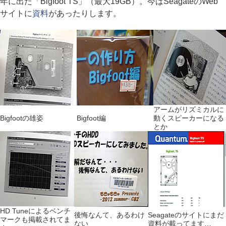
年に出た「Bigfoot TS」（最大19GB）。今はSeagateのWeb
サイトに
資料
があったりします。
アームがリズミカルに
Bigfootの雄姿
Bigfoot編
動くスピーカーになる
とか
HD Tuneによるベンチ
後悔なんて、あるわけ
Seagateのサイトにまだ
マークも掲載されてま
ない
資料が載ってます…