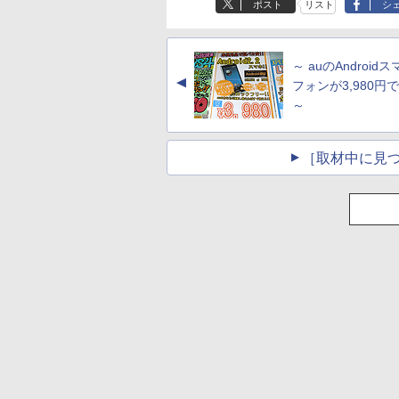
ポスト
リスト
シ
～ auのAndroid
▲
フォンが3,980円
～
［取材中に見つ