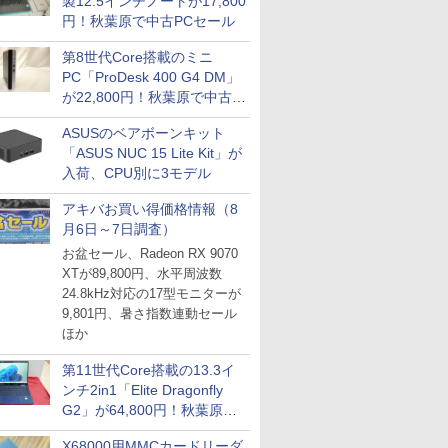
製12.5インチノートが17,800
円！秋葉原で中古PCセール
第8世代Core搭載のミニ
PC「ProDesk 400 G4 DM」
が22,800円！秋葉原で中古
PCセール
ASUSのベアボーンキット
「ASUS NUC 15 Lite Kit」が
入荷、CPU別に3モデル
アキバお買い得価格情報（8
月6日～7日調査）
お盆セール、Radeon RX 9070
XTが89,800円、水平周波数
24.8kHz対応の17型モニターが
9,801円、暑さ指数連動セール
ほか
第11世代Core搭載の13.3イ
ンチ2in1「Elite Dragonfly
G2」が64,800円！秋葉原で
中古PCセール
X68000用MMCカードリーダ