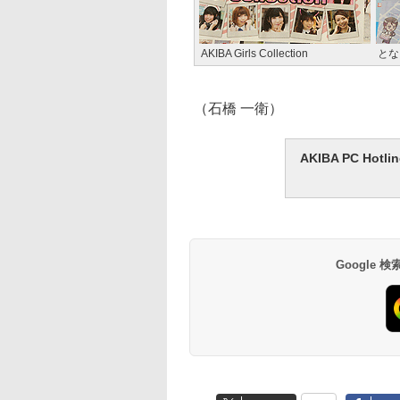
AKIBA Girls Collection
とな
（石橋 一衛）
AKIBA PC H
Google