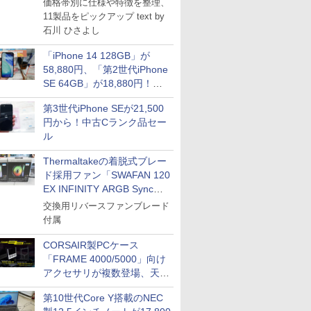
価格帯別に仕様や特徴を整理、
11製品をピックアップ text by
石川 ひさよし
「iPhone 14 128GB」が
58,880円、「第2世代iPhone
SE 64GB」が18,880円！中
古Bランク品セール
第3世代iPhone SEが21,500
円から！中古Cランク品セー
ル
Thermaltakeの着脱式ブレー
ド採用ファン「SWAFAN 120
EX INFINITY ARGB Sync」
に単品パッケージ
交換用リバースファンブレード
付属
CORSAIR製PCケース
「FRAME 4000/5000」向け
アクセサリが複数登場、天然
木製パネルや背面コネクタ対
第10世代Core Y搭載のNEC
応トレイなど