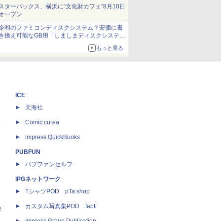
当選無効分
スターバックス、横浜に“文化財カフェ”8月10日
オープン
令和のファミコンディスクシステム？安価に書
き換え可能なGB用「しましまディスクシステ
ム」
もっと見る
ICE
天海社
ス
Comic curea
impress QuickBooks
PUBFUN
パブファンセルフ
IPGネットワーク
TシャツPOD pTa.shop
カスタム写真集POD fabli
e