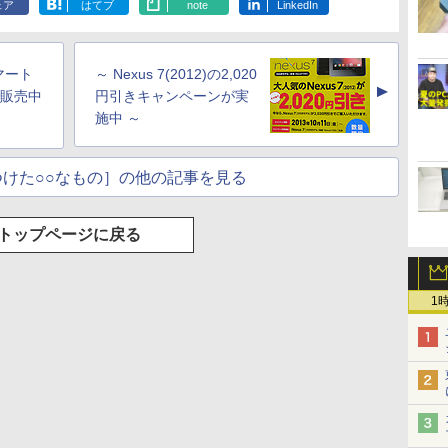
ェア
はてブ
note
LinkedIn
スマート
～ Nexus 7(2012)の2,020
▲
で販売中
円引きキャンペーンが実
施中 ～
けた○○なもの］の他の記事を見る
トップページに戻る
1