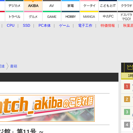
CPU
SSD
PC本体
ゲーム
電子工作
特価情報
秋葉
グルメ
イベント
価格動向
関連
書籍
1
館」第11号 ～