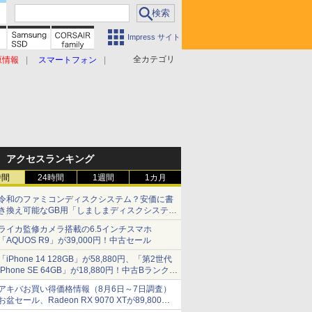
Impress サイト
全カテゴリ
原情報
スマートフォン
アクセスランキング
時間
24時間
1週間
1カ月
令和のファミコンディスクシステム？安価に書
き換え可能なGB用「しましまディスクシステ
ム」
ライカ監修カメラ搭載の6.5インチスマホ
「AQUOS R9」が39,000円！中古セール
「iPhone 14 128GB」が58,880円、「第2世代
iPhone SE 64GB」が18,880円！中古Bランク品
セール
アキバお買い得価格情報（8月6日～7日調査）
お盆セール、Radeon RX 9070 XTが89,800
円、水平周波数24.8kHz対応の17型モニターが