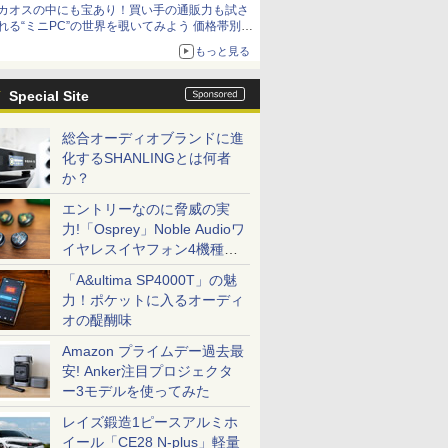
カオスの中にも宝あり！買い手の通販力も試さ
9,801円、暑さ指数連動セール ほか
れる“ミニPC”の世界を覗いてみよう 価格帯別に
仕様や特徴を整理、11製品をピックアップ text
もっと見る
by 石川 ひさよし
Special Site
総合オーディオブランドに進
化するSHANLINGとは何者
か？
エントリーなのに脅威の実
力!「Osprey」Noble Audioワ
イヤレスイヤフォン4機種を
一気に聴く
「A&ultima SP4000T」の魅
力！ポケットに入るオーディ
オの醍醐味
Amazon プライムデー過去最
安! Anker注目プロジェクタ
ー3モデルを使ってみた
レイズ鍛造1ピースアルミホ
イール「CE28 N-plus」軽量