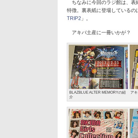
ちなみに今回のラジ館は、表紙
特徴。裏表紙に登場しているの
TRIP2
」。
アキバ土産に一冊いかが？
BLAZBLUE ALTER MEMORYの紹
アキ
介