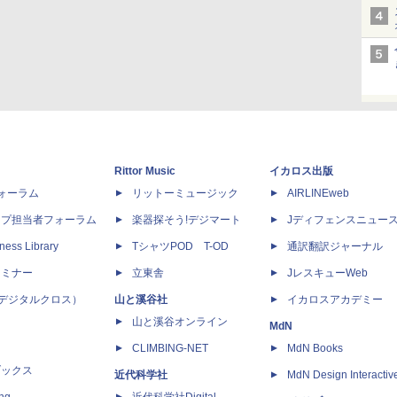
Rittor Music
イカロス出版
dフォーラム
リットーミュージック
AIRLINEweb
ップ担当者フォーラム
楽器探そう!デジマート
Jディフェンスニュー
ness Library
TシャツPOD T-OD
通訳翻訳ジャーナル
セミナー
立東舎
JレスキューWeb
 X（デジタルクロス）
山と溪谷社
イカロスアカデミー
山と溪谷オンライン
MdN
CLIMBING-NET
MdN Books
ブックス
近代科学社
MdN Design Interactiv