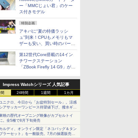
ー「MMCじょい君」のケー
ス付きモデル
特別企画
アキバに“夏の特価ラッシ
ュ”到来！CPUもメモリもマ
ザーも安い、買い時のパーツ
は？【8月7日(金)22時配信】
第12世代Core搭載の14イン
チワークステーション
「ZBook Firefly 14 G9」が
79,800円！秋葉原で中古PC
セール
Impress Watchシリーズ 人気記事
時間
24時間
1週間
1カ月
ユニクロ、今日から「お盆特別セール」。涼感
シアサッカーワンピース待望値下げ、撥水ギア
ショーツは1990円に
東映の歴代オープニング映像がカプセルトイ
に。全5種で8月下旬発売
カルディ、オンライン限定「ネコバッグ＆タン
ブラーセット」を一般販売。7月の抽選販売の