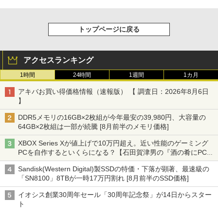
トップページに戻る
アクセスランキング
1時間
24時間
1週間
1カ月
アキバお買い得価格情報（速報版） 【 調査日：2026年8月6日
】
DDR5メモリの16GB×2枚組が今年最安の39,980円、大容量の
64GB×2枚組は一部が続騰 [8月前半のメモリ価格]
XBOX Series Xが値上げで10万円超え。近い性能のゲーミング
PCを自作するといくらになる？【石田賀津男の『酒の肴にPCゲ
ーム』】
Sandisk(Western Digital)製SSDの特価・下落が顕著、最速級の
「SN8100」8TBが一時17万円割れ [8月前半のSSD価格]
イオシス創業30周年セール「30周年記念祭」が14日からスター
ト