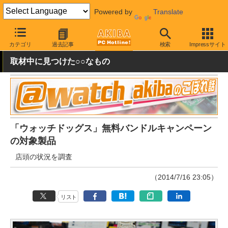
Powered by
Translate
AKIBA PC Hotline!
秋葉原情報
キャンペーン情報
割引・プレゼ
カテゴリ
過去記事
検索
Impressサイト
取材中に見つけた○○なもの
「ウォッチドッグス」無料バンドルキャンペーン
の対象製品
店頭の状況を調査
（2014/7/16 23:05）
リスト