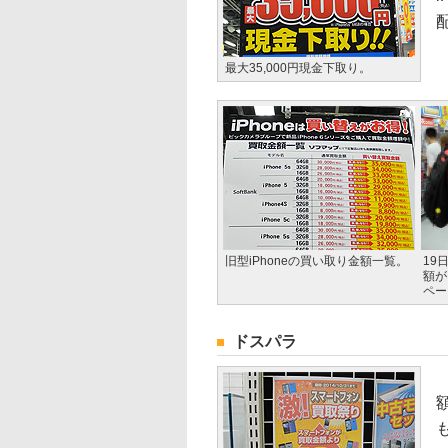
最大35,000円現金下取り。
旧型iPhoneの買い取り金額一覧。
19
額が
ペー
ドスパラ