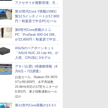
アクセサリが複数登場、天然
木製パネルや背面コネクタ対
第10世代Core Y搭載のNEC
応トレイなど
製12.5インチノートが17,800
円！秋葉原で中古PCセール
第8世代Core搭載のミニ
PC「ProDesk 400 G4 DM」
が22,800円！秋葉原で中古
PCセール
ASUSのベアボーンキット
「ASUS NUC 15 Lite Kit」が
入荷、CPU別に3モデル
アキバお買い得価格情報（8
月6日～7日調査）
お盆セール、Radeon RX 9070
XTが89,800円、水平周波数
24.8kHz対応の17型モニターが
9,801円、暑さ指数連動セール
ほか
第11世代Core搭載の13.3イ