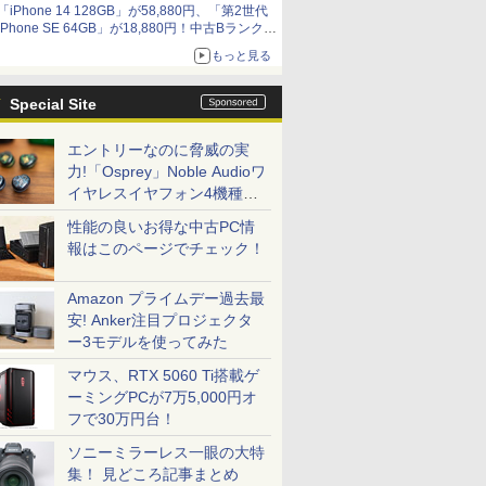
「iPhone 14 128GB」が58,880円、「第2世代
9,801円、暑さ指数連動セール ほか
iPhone SE 64GB」が18,880円！中古Bランク品
セール
もっと見る
Special Site
エントリーなのに脅威の実
力!「Osprey」Noble Audioワ
イヤレスイヤフォン4機種を
一気に聴く
性能の良いお得な中古PC情
報はこのページでチェック！
Amazon プライムデー過去最
安! Anker注目プロジェクタ
ー3モデルを使ってみた
マウス、RTX 5060 Ti搭載ゲ
ーミングPCが7万5,000円オ
フで30万円台！
ソニーミラーレス一眼の大特
集！ 見どころ記事まとめ