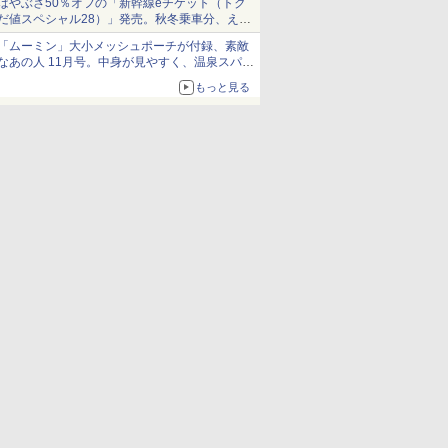
はやぶさ50％オフの「新幹線eチケット（トク
だ値スペシャル28）」発売。秋冬乗車分、えき
ねっと限定
「ムーミン」大小メッシュポーチが付録、素敵
なあの人 11月号。中身が見やすく、温泉スパに
も使える
もっと見る