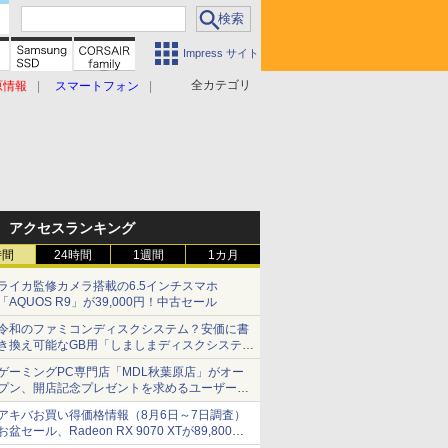
Impress サイト
全カテゴリ
原情報
スマートフォン
アクセスランキング
時間
24時間
1週間
1カ月
ライカ監修カメラ搭載の6.5インチスマホ
「AQUOS R9」が39,000円！中古セール
令和のファミコンディスクシステム？安価に書
き換え可能なGB用「しましまディスクシステ
ム」
ゲーミングPC専門店「MDL秋葉原店」がオー
プン、開店記念プレゼントを求めるユーザーが
押し寄せ長蛇の列に
アキバお買い得価格情報（8月6日～7日調査）
お盆セール、Radeon RX 9070 XTが89,800
円、水平周波数24.8kHz対応の17型モニターが