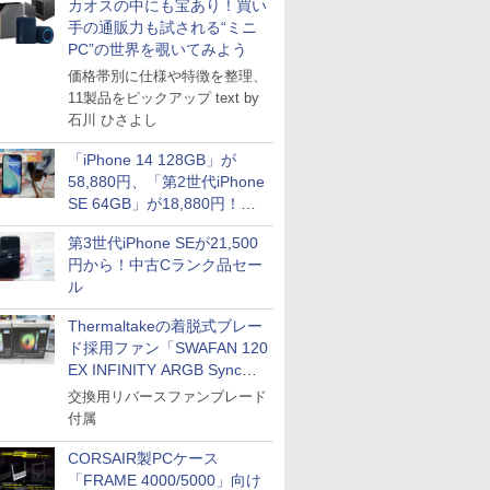
カオスの中にも宝あり！買い
手の通販力も試される“ミニ
PC”の世界を覗いてみよう
価格帯別に仕様や特徴を整理、
11製品をピックアップ text by
石川 ひさよし
「iPhone 14 128GB」が
58,880円、「第2世代iPhone
SE 64GB」が18,880円！中
古Bランク品セール
第3世代iPhone SEが21,500
円から！中古Cランク品セー
ル
Thermaltakeの着脱式ブレー
ド採用ファン「SWAFAN 120
EX INFINITY ARGB Sync」
に単品パッケージ
交換用リバースファンブレード
付属
CORSAIR製PCケース
「FRAME 4000/5000」向け