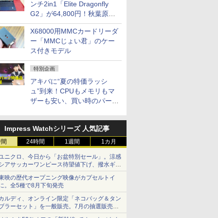
ンチ2in1「Elite Dragonfly
G2」が64,800円！秋葉原で
中古PCセール
X68000用MMCカードリーダ
ー「MMCじょい君」のケー
ス付きモデル
特別企画
アキバに“夏の特価ラッシ
ュ”到来！CPUもメモリもマ
ザーも安い、買い時のパーツ
は？【8月7日(金)22時配信】
Impress Watchシリーズ 人気記事
時間
24時間
1週間
1カ月
ユニクロ、今日から「お盆特別セール」。涼感
シアサッカーワンピース待望値下げ、撥水ギア
ショーツは1990円に
東映の歴代オープニング映像がカプセルトイ
に。全5種で8月下旬発売
カルディ、オンライン限定「ネコバッグ＆タン
ブラーセット」を一般販売。7月の抽選販売の
当選無効分