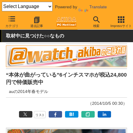
Powered by
Translate
AKIBA PC Hotline!
秋葉原情報
価格情報
特価情報
カテゴリ
過去記事
検索
Impressサイト
取材中に見つけた○○なもの
“本体が曲がっている”6インチスマホが税込24,800
円で特価販売中
auの2014年春モデル
（2014/10/5 00:30）
リスト