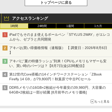
トップページに戻る
アクセスランキング
1時間
24時間
1週間
1カ月
iPadでもそのまま使えるボールペン「STYLUS 2WAY」がエレコ
ムから、ゼブラと共同開発
アキバお買い得価格情報（速報版） 【 調査日：2026年8月6日
】
アキバに“夏の特価ラッシュ”到来！CPUもメモリもマザーも安
い、買い時のパーツは？【8月7日(金)22時配信】
第12世代Core搭載の14インチワークステーション「ZBook
Firefly 14 G9」が79,800円！秋葉原で中古PCセール
DDR5メモリの16GB×2枚組が今年最安の39,980円、大容量の
64GB×2枚組は一部が続騰 [8月前半のメモリ価格]
もっと見る