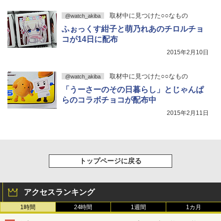
取材中に見つけた○○なもの
@watch_akiba
ふぉっくす紺子と萌乃れあのチロルチョ
コが14日に配布
2015年2月10日
取材中に見つけた○○なもの
@watch_akiba
「うーさーのその日暮らし」とじゃんぱ
らのコラボチョコが配布中
2015年2月11日
トップページに戻る
アクセスランキング
1時間
24時間
1週間
1カ月