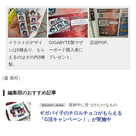
イラストのデザイ
GIGABYTE製マザ
店頭POP。
ンは5種あり、もら
ーボード購入者に
えるのはその内3種
プレゼント。
類。
（森 篤司）
編集部のおすすめ記事
取材中に見つけた○○なもの
@watch_akiba
ギガバイ子のチロルチョコがもらえる
「G活キャンペーン！」が実施中