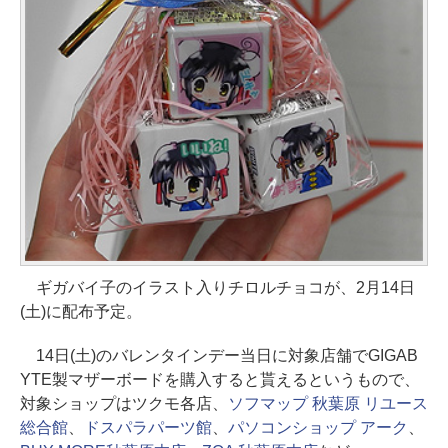
ギガバイ子のイラスト入りチロルチョコが、2月14日
(土)に配布予定。
14日(土)のバレンタインデー当日に対象店舗でGIGAB
YTE製マザーボードを購入すると貰えるというもので、
対象ショップはツクモ各店、
ソフマップ 秋葉原 リユース
総合館
、
ドスパラパーツ館
、
パソコンショップ アーク
、