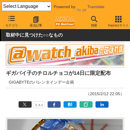
Powered by
Translate
AKIBA PC Hotline!
おもしろグッズ・キャラもの
漫画・キャラも
カテゴリ
過去記事
検索
Impressサイト
取材中に見つけた○○なもの
ギガバイ子のチロルチョコが14日に限定配布
GIGABYTEのバレンタインデー企画
（2015/2/12 22:05）
リスト