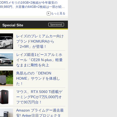
DDR5メモリの16GB×2枚組が今年最安の
39,980円、大容量の64GB×2枚組は一部が続騰
[8月前半のメモリ価格]
もっと見る
Special Site
レイズのプレミアムカー向け
ブランドHOMURAから
「2×9R」が登場！
レイズ鍛造1ピースアルミホ
イール「CE28 N-plus」軽量
なままに剛性を向上
鳥肌ものの「DENON
HOME」サウンドを体感し
た！
マウス、RTX 5060 Ti搭載ゲ
ーミングPCが7万5,000円オ
フで30万円台！
Amazon プライムデー過去最
安! Anker注目プロジェクタ