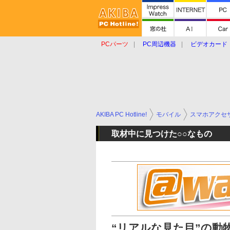
PCパーツ
PC周辺機器
ビデオカード
タブレット
おもしろグッズ
ショップ
AKIBA PC Hotline!
モバイル
スマホアクセ
取材中に見つけた○○なもの
“リアルな見た目”の動