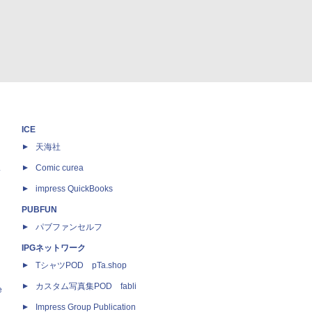
ICE
天海社
ス
Comic curea
impress QuickBooks
PUBFUN
パブファンセルフ
IPGネットワーク
TシャツPOD pTa.shop
カスタム写真集POD fabli
e
Impress Group Publication