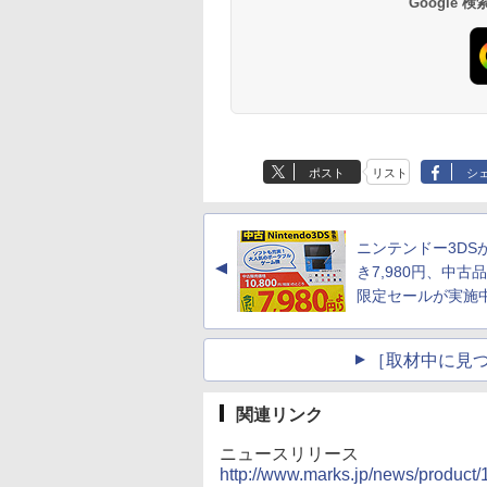
Google
ポスト
リスト
シ
ニンテンドー3DS
▲
き7,980円、中古
限定セールが実施
［取材中に見つ
関連リンク
ニュースリリース
http://www.marks.jp/news/produc