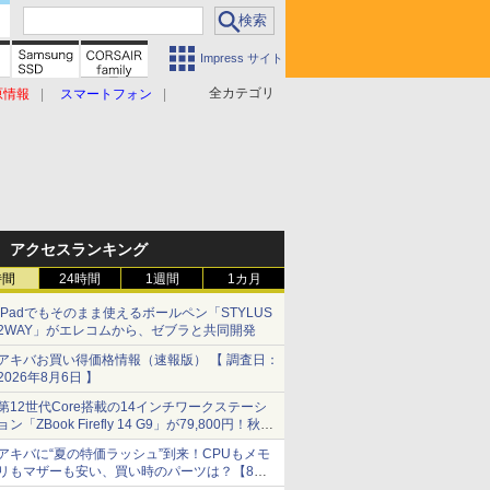
Impress サイト
全カテゴリ
原情報
スマートフォン
アクセスランキング
時間
24時間
1週間
1カ月
iPadでもそのまま使えるボールペン「STYLUS
2WAY」がエレコムから、ゼブラと共同開発
アキバお買い得価格情報（速報版） 【 調査日：
2026年8月6日 】
第12世代Core搭載の14インチワークステーシ
ョン「ZBook Firefly 14 G9」が79,800円！秋葉
原で中古PCセール
アキバに“夏の特価ラッシュ”到来！CPUもメモ
リもマザーも安い、買い時のパーツは？【8月7
日(金)22時配信】