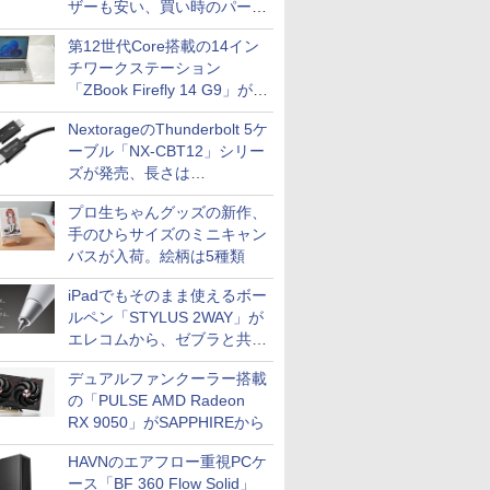
ザーも安い、買い時のパーツ
は？【8月7日(金)22時配信】
第12世代Core搭載の14イン
チワークステーション
「ZBook Firefly 14 G9」が
79,800円！秋葉原で中古PC
NextorageのThunderbolt 5ケ
セール
ーブル「NX-CBT12」シリー
ズが発売、長さは
30cm/50cm/1mの3種類
プロ生ちゃんグッズの新作、
手のひらサイズのミニキャン
バスが入荷。絵柄は5種類
iPadでもそのまま使えるボー
ルペン「STYLUS 2WAY」が
エレコムから、ゼブラと共同
開発
デュアルファンクーラー搭載
の「PULSE AMD Radeon
RX 9050」がSAPPHIREから
HAVNのエアフロー重視PCケ
ース「BF 360 Flow Solid」