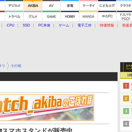
CPU
SSD
PC本体
ゲーム
電子工作
特価情報
秋葉
グルメ
イベント
価格動向
サリ
その他
1
物スマホスタンドが販売中