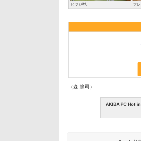
ヒツジ型。
フレ
（森 篤司）
AKIBA PC H