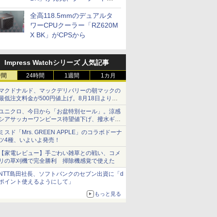
プに5インチ液晶搭載
全高118.5mmのデュアルタ
ワーCPUクーラー「RZ620M
X BK」がCPSから
Impress Watchシリーズ 人気記事
時間
24時間
1週間
1カ月
マクドナルド、マックデリバリーの朝マックの
最低注文料金が500円値上げ。8月18日より
1,500円から受付
ユニクロ、今日から「お盆特別セール」。涼感
シアサッカーワンピース待望値下げ、撥水ギア
ショーツは1990円に
ミスド「Mrs. GREEN APPLE」のコラボドーナ
ツ4種、いよいよ発売！
【家電レビュー】手ごわい雑草との戦い、コメ
リの草刈機で完全勝利 掃除機感覚で使えた
NTT島田社長、ソフトバンクのセブン出資に「d
ポイント使えるようにして」
もっと見る