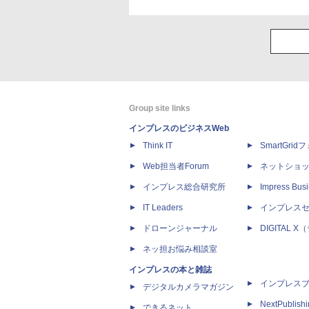
Group site links
インプレスのビジネスWeb
Think IT
SmartGri
Web担当者Forum
ネットショ
インプレス総合研究所
Impress Busi
IT Leaders
インプレス
ドローンジャーナル
DIGITAL
ネッ担お悩み相談室
インプレスの本と雑誌
インプレス
デジタルカメラマガジン
NextPublish
できるネット