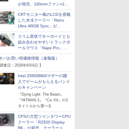
が発売、180mmファン×2搭
載
CRTモニター風のLCDを搭載
した水冷クーラー「Retro
Ultra ARGB Sync」が
Thermaltakeから
スリム形状でキーボードとも
組み合わせやすいトラックボ
ールマウス「Nape Pro」が
Keychronから
キバお買い得価格情報（速報版）
 調査日：2026年8月6日 】
Intel Z890/B860マザーの購
入でゲームがもらえるバンド
ルキャンペーン
『Dying Light: The Beast』
『HITMAN 3』『Civ VII』の3
タイトルから選べる
CPSの大型ツインタワーCPU
クーラー「RZ820 Display
BK」が発売、クーラートッ