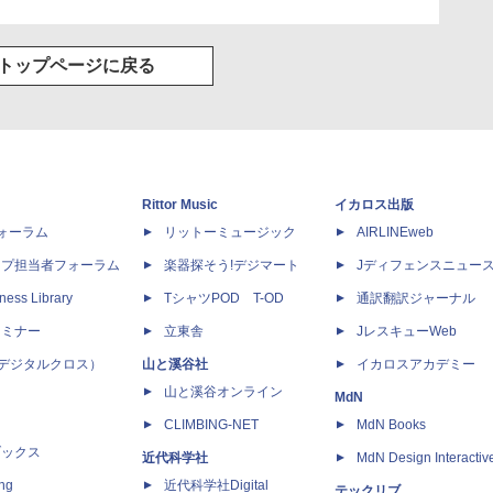
トップページに戻る
Rittor Music
イカロス出版
dフォーラム
リットーミュージック
AIRLINEweb
ップ担当者フォーラム
楽器探そう!デジマート
Jディフェンスニュー
ness Library
TシャツPOD T-OD
通訳翻訳ジャーナル
セミナー
立東舎
JレスキューWeb
 X（デジタルクロス）
山と溪谷社
イカロスアカデミー
山と溪谷オンライン
MdN
CLIMBING-NET
MdN Books
ブックス
近代科学社
MdN Design Interactiv
ing
近代科学社Digital
テックリブ