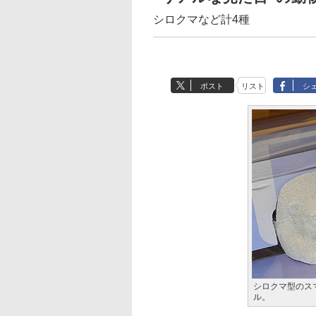
シロクマなど計4種
ポスト
リスト
シ
シロクマ型のス
ル。