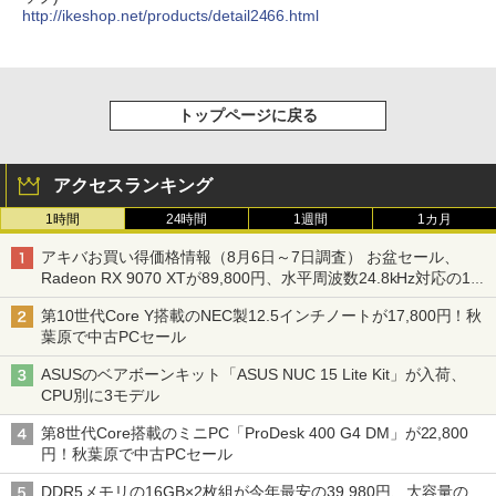
http://ikeshop.net/products/detail2466.html
トップページに戻る
アクセスランキング
1時間
24時間
1週間
1カ月
アキバお買い得価格情報（8月6日～7日調査） お盆セール、
Radeon RX 9070 XTが89,800円、水平周波数24.8kHz対応の17
型モニターが9,801円、暑さ指数連動セール ほか
第10世代Core Y搭載のNEC製12.5インチノートが17,800円！秋
葉原で中古PCセール
ASUSのベアボーンキット「ASUS NUC 15 Lite Kit」が入荷、
CPU別に3モデル
第8世代Core搭載のミニPC「ProDesk 400 G4 DM」が22,800
円！秋葉原で中古PCセール
DDR5メモリの16GB×2枚組が今年最安の39,980円、大容量の