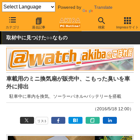
Powered by
Translate
AKIBA PC Hotline!
ガジェット
その他
カテゴリ
過去記事
検索
Impressサイト
取材中に見つけた○○なもの
車載用のミニ換気扇が販売中、こもった臭いを車
外に排出
駐車中に車内を換気、ソーラーパネル+バッテリーを搭載
（2016/5/18 12:00）
リスト