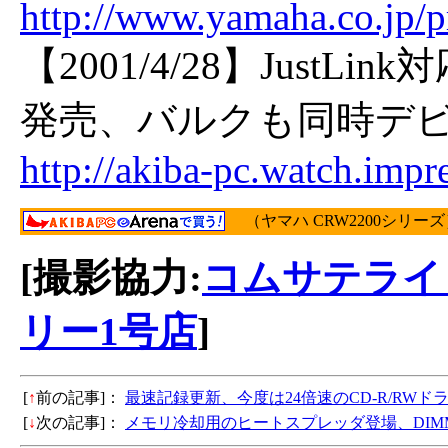
http://www.yamaha.co.jp/
【2001/4/28】JustL
発売、バルクも同時デ
http://akiba-pc.watch.impr
（ヤマハ CRW2200シリーズ
[撮影協力:
コムサテライ
リー1号店
]
[
↑
前の記事]：
最速記録更新、今度は24倍速のCD-R/RWド
[
↓
次の記事]：
メモリ冷却用のヒートスプレッダ登場、DIM