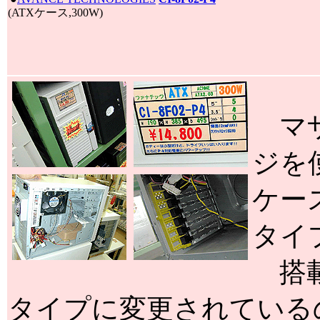
(ATXケース,300W)
マザ
ジを
ケース
タイ
搭載電
タイプに変更されている