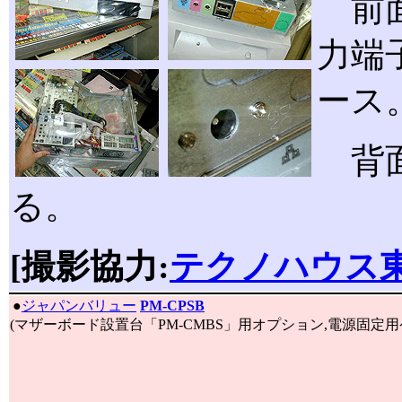
前面
力端子
ース
背面
る。
[撮影協力:
テクノハウス
|
●
ジャパンバリュー
PM-CPSB
(マザーボード設置台「PM-CMBS」用オプション,電源固定用