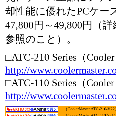
却性能に優れたPCケー
47,800円～49,800円（
参照のこと）。
□ATC-210 Series（Cooler
http://www.coolermaster.c
□ATC-110 Series（Cooler
http://www.coolermaster.c
（CoolerMaster ATC-210-V2
（CoolerMaster ATC-110-S21