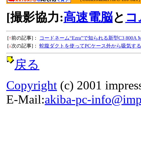
[撮影協力:
高速電脳
と
コ
[
↑
前の記事]：
コードネーム“Ezra”で知られる新型C3 800A
[
↓
次の記事]：
蛇腹ダクトを使ってPCケース外から吸気する
戻る
Copyright
(c) 2001 impress
E-Mail:
akiba-pc-info@impr