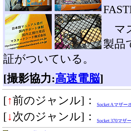
FAS
マス
製品
証がついている。
[撮影協力:
高速電脳
]
[
↑
前のジャンル]：
Socket Aマザ
[
↓
次のジャンル]：
Socket 370マ