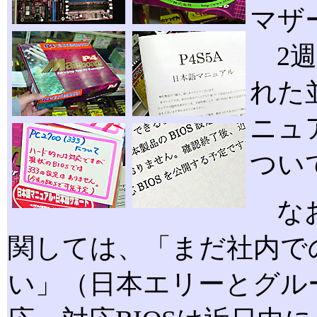
マザ
2週
れた
ニュ
つい
なお、
関しては、「まだ社内で
い」（日本エリーとグル