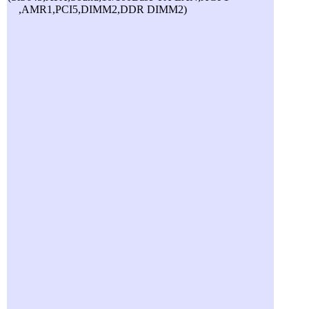
,AMR1,PCI5,DIMM2,DDR DIMM2)