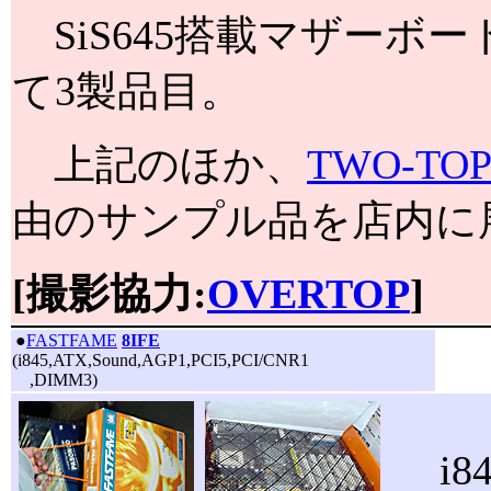
SiS645搭載マザーボードはE
て3製品目。
上記のほか、
TWO-T
由のサンプル品を店内に
[撮影協力:
OVERTOP
]
|
●
FASTFAME
8IFE
(i845,ATX,Sound,AGP1,PCI5,PCI/CNR1
,DIMM3)
i8