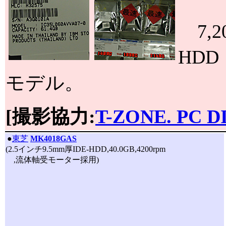
7,2
HDD「
モデル。
[撮影協力:
T-ZONE. PC D
|
●
東芝
MK4018GAS
(2.5インチ9.5mm厚IDE-HDD,40.0GB,4200rpm
,流体軸受モーター採用)