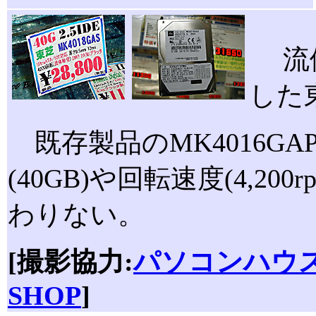
流体
した東
既存製品のMK4016G
(40GB)や回転速度(4,20
わりない。
[撮影協力:
パソコンハウ
SHOP
]