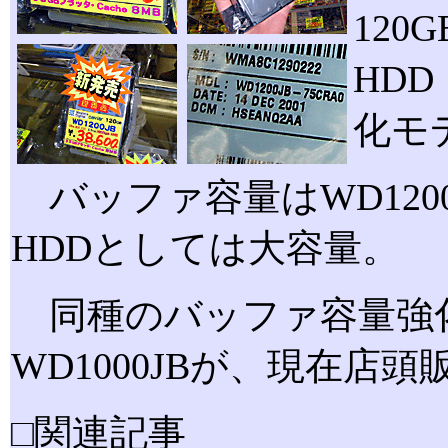
120G
HD
化モ
バッファ容量はWD1200
HDDとしては大容量。
同種のバッファ容量強化
WD1000JBが、現在店
□関連記事