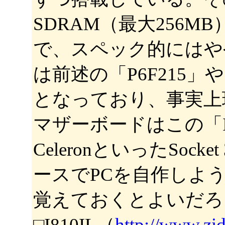
SDRAM（最大256MB）
で、スペック的にはや
は前述の「P6F215」
となっており、事実上現時点
マザーボードはこの「I810
CeleronといったSock
ースでPCを自作しよ
覚えておくとよいだろ
□I810IL（
http://www.zi