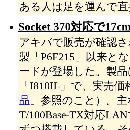
ある人は足を運んで直
Socket 370対応で
アキバで販売が確認され
製「P6F215」以来となる
ードが登場した。製品は
「I810IL」で、実売価
品
」参照のこと）。主な
T/100Base-TX対
ずつ搭載している。その