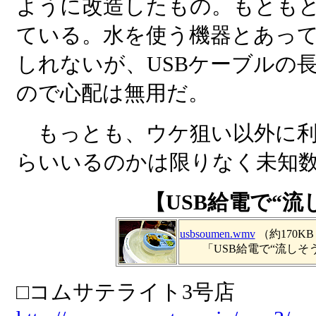
ように改造したもの。もとも
ている。水を使う機器とあって
しれないが、USBケーブルの
ので心配は無用だ。
もっとも、ウケ狙い以外に利
らいいるのかは限りなく未知
【USB給電で“
usbsoumen.wmv
（約170KB / 1
「USB給電で“流しそう
□コムサテライト3号店