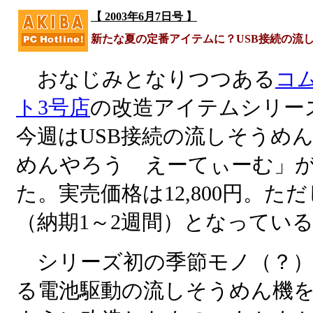
【 2003年6月7日号 】
新たな夏の定番アイテムに？USB接続の流
おなじみとなりつつある
コ
ト3号店
の改造アイテムシリー
今週はUSB接続の流しそうめ
めんやろう えーてぃーむ」
た。実売価格は12,800円。
（納期1～2週間）となってい
シリーズ初の季節モノ（？）
る電池駆動の流しそうめん機を