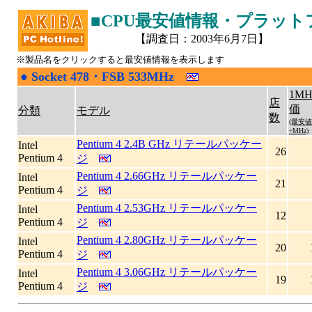
■CPU最安値情報・プラットフォ
【調査日：2003年6月7日】
※製品名をクリックすると最安値情報を表示します
●
Socket 478・FSB 533MHz
|
1M
店
価
分類
モデル
数
(最安値
÷MHz)
Pentium 4 2.4B GHz リテールパッケー
Intel
26
Pentium 4
ジ
Pentium 4 2.66GHz リテールパッケー
Intel
21
Pentium 4
ジ
Pentium 4 2.53GHz リテールパッケー
Intel
12
Pentium 4
ジ
Pentium 4 2.80GHz リテールパッケー
Intel
20
Pentium 4
ジ
Pentium 4 3.06GHz リテールパッケー
Intel
19
Pentium 4
ジ