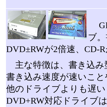
GI
ブ。
DVD±RWが2倍速、CD-
主な特徴は、書き込み型D
書き込み速度が速いこと
他のドライブよりも遅い
DVD+RW対応ドライブ