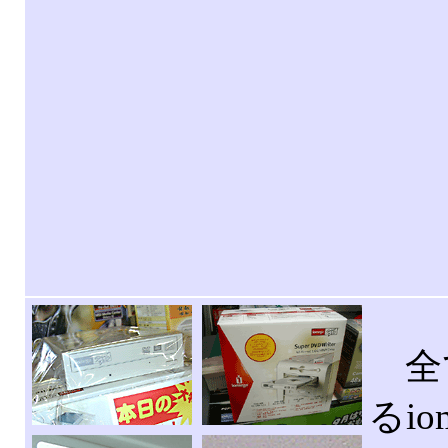
全て
るi