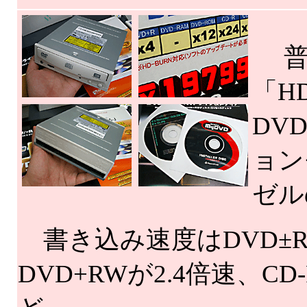
普通
「H
DV
ョン
ゼル
書き込み速度はDVD±R
DVD+RWが2.4倍速、CD