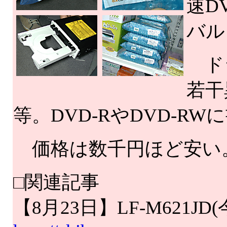
速D
バル
ドラ
若干
等。DVD-RやDVD-
価格は数千円ほど安い
□関連記事
【8月23日】LF-M621J