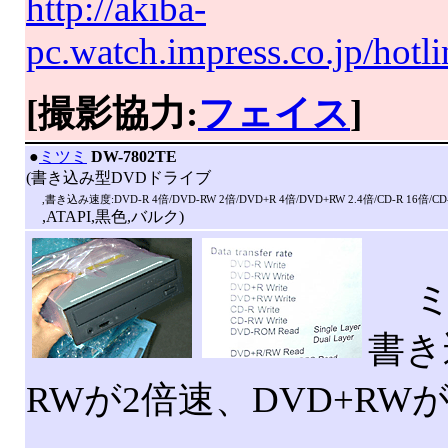
http://akiba-
pc.watch.impress.co.jp/hot
[撮影協力:
フェイス
]
|
●
ミツミ
DW-7802TE
(書き込み型DVDドライブ
,書き込み速度:DVD-R 4倍/DVD-RW 2倍/DVD+R 4倍/DVD+RW 2.4倍/CD-R 16倍/CD
,ATAPI,黒色,バルク)
ミツ
書き
RWが2倍速、DVD+RWが