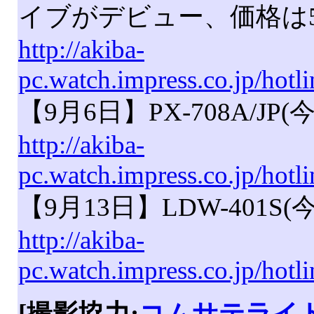
イブがデビュー、価格は
http://akiba-
pc.watch.impress.co.jp/hot
【9月6日】PX-708A/J
http://akiba-
pc.watch.impress.co.jp/hot
【9月13日】LDW-401
http://akiba-
pc.watch.impress.co.jp/hotl
[撮影協力:
コムサテライ