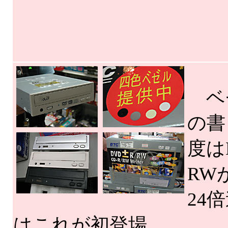
ベゼ
の書
度は
RW
24
はこれが初登場。