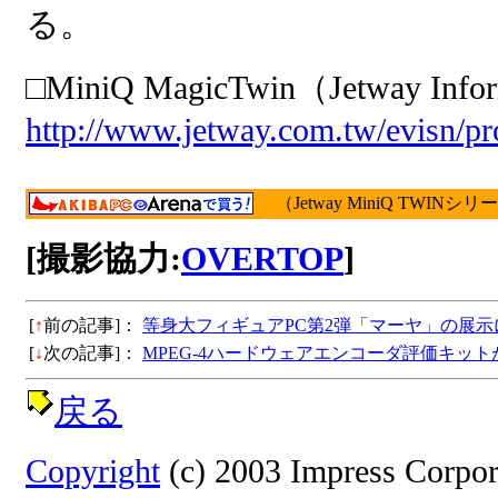
る。
□MiniQ MagicTwin（Jetway Info
http://www.jetway.com.tw/evisn/p
（Jetway MiniQ TWINシリ
[撮影協力:
OVERTOP
]
[
↑
前の記事]：
等身大フィギュアPC第2弾「マーヤ」の展示
[
↓
次の記事]：
MPEG-4ハードウェアエンコーダ評価キットがU
戻る
Copyright
(c) 2003 Impress Corpora