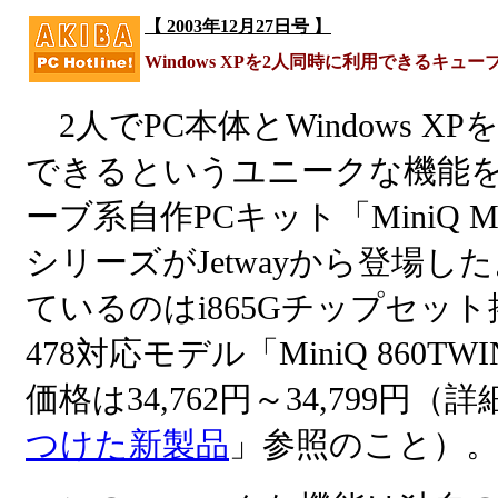
【 2003年12月27日号 】
Windows XPを2人同時に利用できるキュー
2人でPC本体とWindows X
できるというユニークな機能
ーブ系自作PCキット「MiniQ Mag
シリーズがJetwayから登場し
ているのはi865Gチップセット搭載
478対応モデル「MiniQ 860T
価格は34,762円～34,799円（
つけた新製品
」参照のこと）