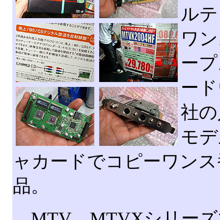
ルテ
ワン
ープ
ード
社の
モデ
ャカードでコピーワンス
品。
MTV、MTVXシリー