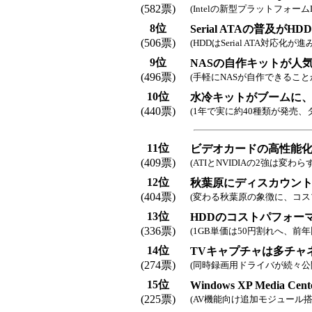
(582票)
(Intelの新型プラットフォー
8位
Serial ATAの普及がH
(506票)
(HDDはSerial ATA対応化が進
9位
NASの自作キットが人
(496票)
(手軽にNASが自作できるこ
10位
水冷キットがブームに
(440票)
(1年で実に約40種類が発売、タ
11位
ビデオカードの高性能化続
(409票)
(ATIとNVIDIAの2強は変わら
12位
秋葉原にディスカウン
(404票)
(変わる秋葉原の象徴に、コス
13位
HDDのコストパフォー
(336票)
(1GB単価は50円割れへ、前年
14位
TVキャプチャは多チャ
(274票)
(同時録画用ドライバが続々公
15位
Windows XP Media C
(225票)
(AV機能向け追加モジュール搭載