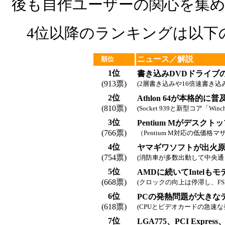
後も自作ユーザーの関心を集
4位以降のランキングは以下
ニュース／解説
順位
1位
書き込みDVDドライブ
(913票)
(2層書き込みや16倍速書き
2位
Athlon 64が本格的に
(810票)
(Socket 939と新型コア「Wi
3位
Pentium Mがデスク
(766票)
（Pentium M対応の低価
4位
ヤマギワソフトが出火
(754票)
(消防車が多数出動して中央通
5位
AMDに続いてIntel
(668票)
(クロックの向上は停滞し、F
6位
PCの発熱問題が大きな
(618票)
(CPUとビデオカードの急速
7位
LGA775、PCI Exp