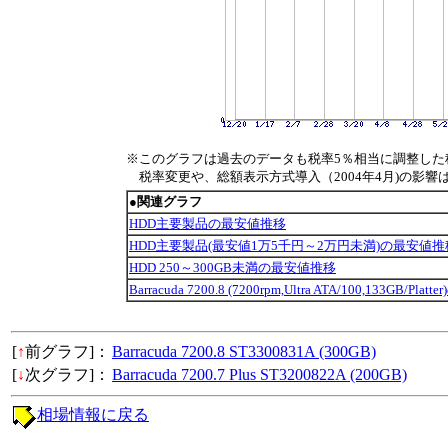
※このグラフは過去のデータも税率5％相当に調整した
税率変更や、総額表示方式導入（2004年4月)の影響
●関連グラフ
HDD主要製品の最安値推移
HDD主要製品(最安値1万5千円～2万円未満)の最安値推
HDD 250～300GB未満の最安値推移
Barracuda 7200.8 (7200rpm,Ultra ATA/100,133GB/Pl
[
↑
前グラフ]：
Barracuda 7200.8 ST3300831A (300GB)
[
↓
次グラフ]：
Barracuda 7200.7 Plus ST3200822A (200GB)
相場情報に戻る