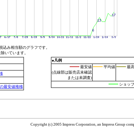
税込み相当額のグラフです。
は除いています。
●凡例
最安値
平均値
最
(点線部は販売店未確認
移
または未調査)
ショッ
atter)の最安値推移
Copyright (c) 2005 Impress Corporation, an Impress Group compa