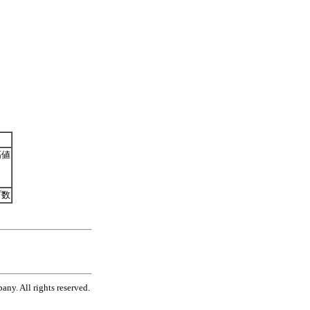
高値
プ数
ny. All rights reserved.