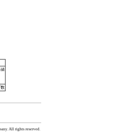
高値
プ数
ny. All rights reserved.