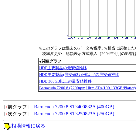
※このグラフは過去のデータも税率5％相当に調整した
税率変更や、総額表示方式導入（2004年4月)の影響
●関連グラフ
HDD主要製品の最安値推移
HDD主要製品(最安値2万円以上)の最安値推移
HDD 300GB以上の最安値推移
Barracuda 7200.8 (7200rpm,Ultra ATA/100,133GB/Pl
[
↑
前グラフ]：
Barracuda 7200.8 ST3400832A (400GB)
[
↓
次グラフ]：
Barracuda 7200.8 ST3250823A (250GB)
相場情報に戻る