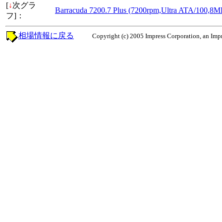
[
↓
次グラ
Barracuda 7200.7 Plus (7200rpm,Ultra ATA/1
フ]：
相場情報に戻る
Copyright (c) 2005 Impress Corporation, an Impr