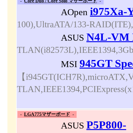
-
Core Duo / Core Solo マザーボード
-
i975Xa
AOpen
100),UltraATA/133-RAID(ITE)
N4L-VM
ASUS
TLAN(i82573L),IEEE1394,3Gb
945GT 
MSI
【i945GT(ICH7R),microATX,
TLAN,IEEE1394,PCIExpres
-
LGA775マザーボード
-
P5P800-
ASUS