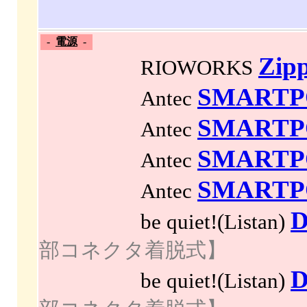
-
電源
-
Zip
RIOWORKS
SMARTPO
Antec
SMARTPO
Antec
SMARTPO
Antec
SMARTPO
Antec
D
be quiet!(Listan)
部コネクタ着脱式】
D
be quiet!(Listan)