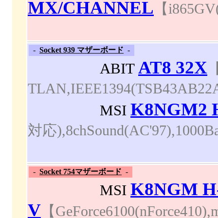
MX/CHANNEL
【i865GV(
-
Socket 939 マザーボード
-
AT8 32X
ABIT
【
TLAN,IEEE1394(TSB43AB22A),
K8NGM2 
MSI
対応),8chSound(AC'97),1000B
-
Socket 754マザーボード
-
K8NGM H
MSI
V
【GeForce6100(nForce410),