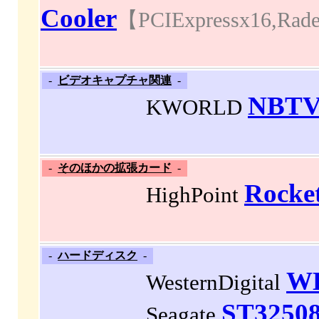
Cooler
【PCIExpressx1
-
ビデオキャプチャ関連
-
NBTV
KWORLD
-
そのほかの拡張カード
-
Rocke
HighPoint
-
ハードディスク
-
W
WesternDigital
ST3250
Seagate