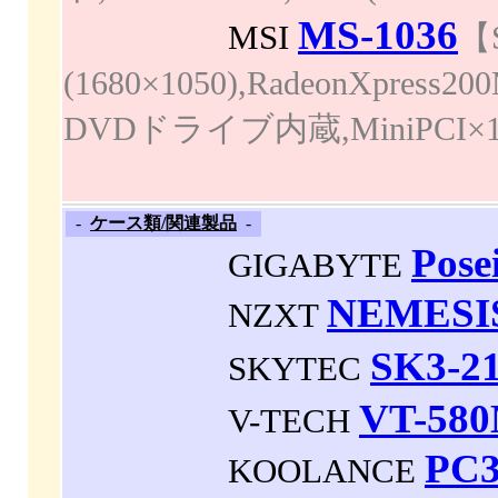
MS-1036
MSI
【
(1680×1050),RadeonXpress
DVDドライブ内蔵,MiniPCI×1,
-
ケース類/関連製品
-
Pos
GIGABYTE
NEMESI
NZXT
SK3-2
SKYTEC
VT-58
V-TECH
PC3
KOOLANCE