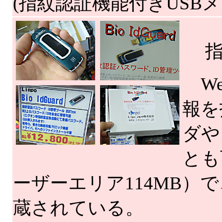
(指紋認証機能付きUSBメモ
指紋
We
報を
ダや
とも
ーザーエリア114MB）
蔵されている。