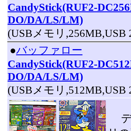
CandyStick(RUF2-DC25
DO/DA/LS/LM)
(USBメモリ,256MB,USB 2
|
●
バッファロー
CandyStick(RUF2-DC51
DO/DA/LS/LM)
(USBメモリ,512MB,USB 2
ディ