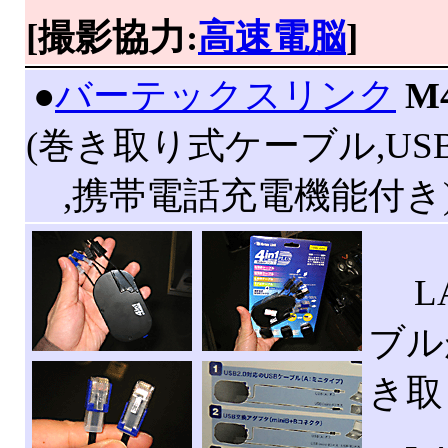
[撮影協力:
高速電脳
]
|
●
バーテックスリンク
M
(巻き取り式ケーブル,USB
,携帯電話充電機能付き
LA
ブル
き取