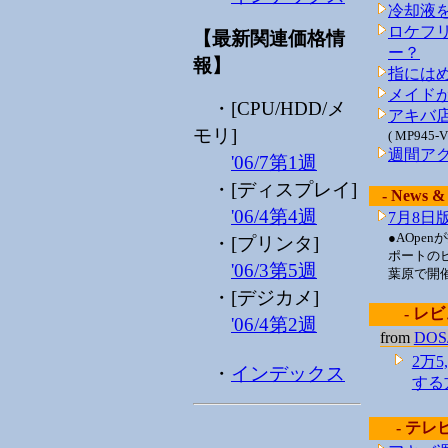
冷却液
ロケフリ
【最新関連価格情
ー？
報】
指には
メイドが
・[CPU/HDD/メ
アキバ
モリ]
( MP945
週間アク
'06/7第1週
・[ディスプレイ]
- News &
'06/4第4週
7月8日
●AOpe
・[プリンタ]
ポートのビ
'06/3第5週
葉原で開
・[デジカメ]
- レビ
'06/4第2週
from
DO
2万
・
インデックス
する
- テレ