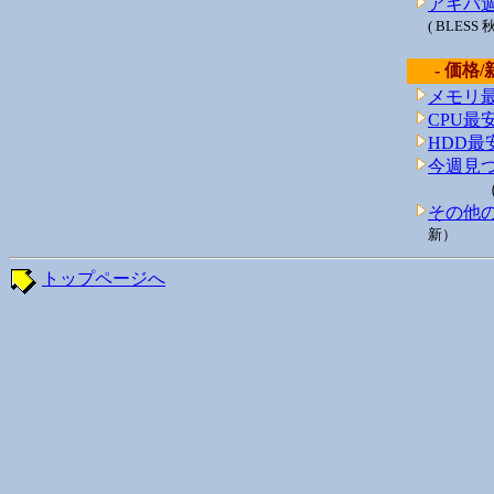
アキバ週
( BLES
- 価格/
メモリ
CPU最
HDD最
今週見
その他
新）
トップページへ