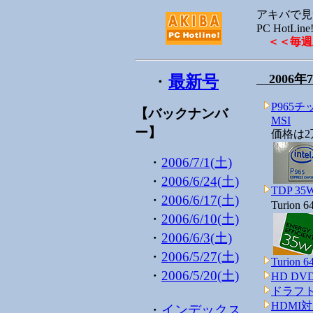
アキバで見
PC HotLine
＜＜毎週
2006年
・
最新号
P965
【バックナンバ
MSI
ー】
価格は2
・
2006/7/1(土)
・
2006/6/24(土)
TDP 35
・
2006/6/17(土)
Turio
・
2006/6/10(土)
・
2006/6/3(土)
・
2006/5/27(土)
Turio
・
2006/5/20(土)
HD D
ドラフト
HDMI対
・
インデックス