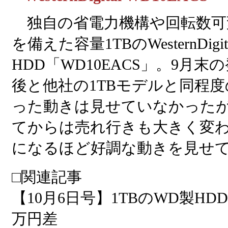
独自の省電力機構や回転数可
を備えた容量1TBのWesternDigit
HDD「WD10EACS」。9月末
後と他社の1TBモデルと同程
った動きは見せていなかったが
てからは売れ行きも大きく変
になるほど好調な動きを見せ
□関連記事
【10月6日号】1TBのWD製H
万円差