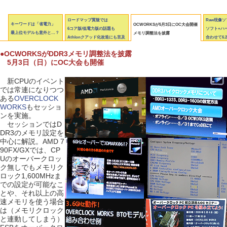
ロードマップ質疑では
Raw現像
キーワードは「省電力」
OCWORKSが5月3日にOC大会開催
6コア版/低電力版の話題も
ソフト+ハ
最上位モデルも意外と…？
メモリ調整法を披露
Athlonクアッド化改造にも言及
合わせて6.
●OCWORKSがDDR3メモリ調整法を披露
5月3日（日）にOC大会も開催
新CPUのイベント
では常連になりつつ
ある
OVERCLOCK
WORKS
もセッショ
ンを実施。
セッションではD
DR3のメモリ設定を
中心に解説。AMD 7
90FX/GXでは、CP
Uのオーバークロッ
ク無しでもメモリク
ロック1,600MHzま
での設定が可能なこ
とや、それ以上の高
速メモリを使う場合
は（メモリクロック
と連動してしまう）