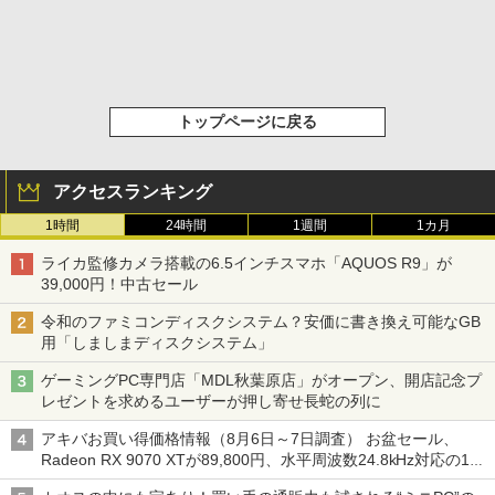
トップページに戻る
アクセスランキング
1時間
24時間
1週間
1カ月
ライカ監修カメラ搭載の6.5インチスマホ「AQUOS R9」が
39,000円！中古セール
令和のファミコンディスクシステム？安価に書き換え可能なGB
用「しましまディスクシステム」
ゲーミングPC専門店「MDL秋葉原店」がオープン、開店記念プ
レゼントを求めるユーザーが押し寄せ長蛇の列に
アキバお買い得価格情報（8月6日～7日調査） お盆セール、
Radeon RX 9070 XTが89,800円、水平周波数24.8kHz対応の17
型モニターが9,801円、暑さ指数連動セール ほか