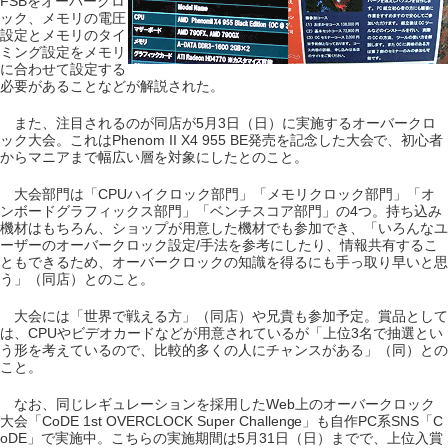
FSBをオーバークロ
ック、メモリの電圧
設定とメモリのタイ
ミング設定をメモリ
に合わせて設定する
必要があることなどが解説された。
また、注目されるのが同店が5月3日（日）に実施するオーバークロ
ック大会。これはPhenom II X4 955 BE発売を記念した大会で、初心者
からマニアまで幅広い層を対象にしたとのこと。
大会部門は「CPUハイクロック部門」「メモリクロック部門」「オ
ンボードグラフィックス部門」「ベンチスコア部門」の4つ。持ち込み
機材はもちろん、ショップが用意した機材でも参加でき、「いろんなユ
ーザーのオーバークロック設定/手法を参考にしたり、情報共有するこ
ともできるため、オーバークロックの知識を得るにも手っ取り早いと思
う」（同店）とのこと。
大会には「世界で戦える方」（同店）や兄貴も参加予定。賞品として
は、CPUやビデオカードなどが用意されているが「上位3名で抽選とい
う形を考えているので、比較的多くの人にチャンスがある」（同）との
こと。
なお、同じレギュレーションを採用したWeb上のオーバークロック
大会「CoDE 1st OVERCLOCK Super Challenge」も自作PC系SNS「C
oDE」で実施中。こちらの実施期間は5月31日（日）までで、上位入賞