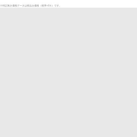
※特記無き価格データは税込み価格（税率=5％）です。