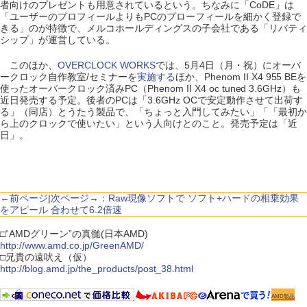
者向けのプレゼントも用意されているという。ちなみに「CoDE」は
「ユーザーのプロフィールよりもPCのプローフィールを細かく登録で
きる」のが特徴で、メルコホールディングスの子会社である「リバティ
シップ」が運営している。
このほか、
OVERCLOCK WORKS
では、5月4日（月・祝）にオーバ
ークロック自作教室/セミナーを
実施する
ほか、Phenom II X4 955 BEを
使ったオーバークロック済みPC（Phenom II X4 oc tuned 3.6GHz）も
近日発売する予定。後者のPCは「3.6GHz OCで安定動作させて出荷す
る」（同店）とうたう製品で、「ちょっと入門してみたい」「「最初か
ら上のクロックで使いたい」という人向けとのこと。発売予定は「近
日」。
←前ページ
|
次ページ→：Raw現像ソフトで ソフト+ハードの相乗効果
をアピール 合わせて6.2倍速
□“AMDグリーン”の真髄(日本AMD)
http://www.amd.co.jp/GreenAMD/
□兄貴の遠吠え（仮）
http://blog.amd.jp/the_products/post_38.html
AMD製品