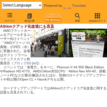
Powered by
Translate
【 2009年5月2日号 】
カテゴリ
過去記事
検索
Impressサイト
AMDがイベント実施、最新CPU/GPUと「省電力」をアピール
Athlonクアッド化改造にも言及
AMDプラットホー
ムをアピールするユ
ーザー向けイベント
「“AMDグリーン”の
真髄」が29日（水）
に実施された。会場
はカフェ ソラーレ
リナックスカフェ秋
葉原店（
ブロックD2-[e2]
）。
イベントでは「省電力」をキーに、Phenom II X4 955 Black Edition
やRadeon HD 4770、AMDのAtom対抗CPU「Athlon Neo MV-40」搭載
ノートPCなどが展示/解説されたほか、恒例のロードマップアップデー
トや初公開のOpen CL + Havokデモも公開。
ロードマップアップデートではAthlonのクアッドコア化改造に関する
話題も言及されている。