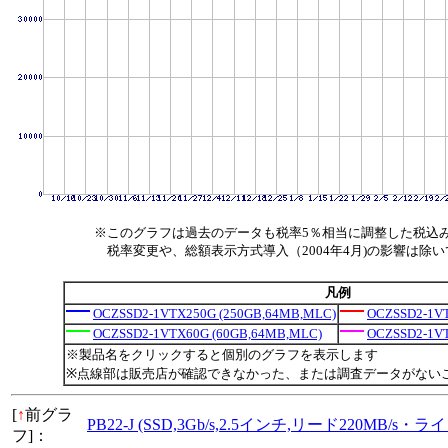
※このグラフは過去のデータも税率5％相当に調整した税込
税率変更や、総額表示方式導入（2004年4月)の影響は除
凡例
OCZSSD2-1VTX250G (250GB,64MB,MLC)
OCZSSD2-1VT
OCZSSD2-1VTX60G (60GB,64MB,MLC)
OCZSSD2-1V
※製品名をクリックすると個別のグラフを表示します
※点線部は販売店が確認できなかった、または調査データがない
[
↑
前グラ
PB22-J (SSD,3Gb/s,2.5インチ,リード220MB/s
フ]：