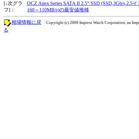
[
↓
次グラ
OCZ Apex Series SATA II 2.5" SSD (SSD,3Gb
フ]：
160～110MB/s)の最安値推移
相場情報に戻
Copyright (c) 2009 Impress Watch Corporation, an Impr
る