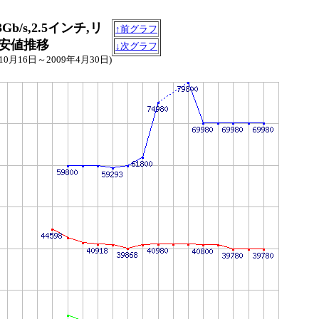
D,3Gb/s,2.5インチ,リ
↑前グラフ
の最安値推移
↓次グラフ
年10月16日～2009年4月30日)