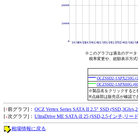
※このグラフは過去のデータ
税率変更や、総額表示方式導入
OCZSSD2-1APX250G (
OCZSSD2-1APX60G (6
※製品名をクリックすると
※点線部は販売店が確認で
[
↑
前グラフ]：
OCZ Vertex Series SATA II 2.5" SSD (
[
↓
次グラフ]：
UltraDrive ME SATA-II 25 (SSD,2.5イン
相場情報に戻る