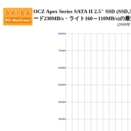
OCZ Apex Series SATA II 2.5" SSD (SS
ード230MB/s・ライト160～110MB/s)
(2008