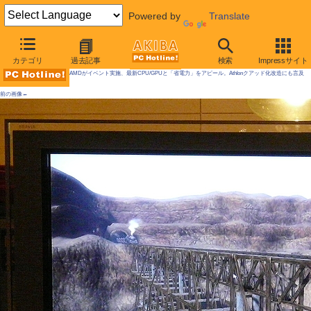
Powered by
Translate
AKIBA PC Hotline! 2009年5月2日号
カテゴリ
過去記事
検索
Impressサイト
AMDがイベント実施、最新CPU/GPUと「省電力」をアピール。Athlonクアッド化改造にも言及
前の画像←