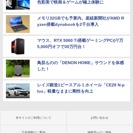
色彩美で映画＆ゲームが極上体験に
メモリ32GBでも予算内。産経新聞社がAMD R
yzen搭載dynabookを2千台導入
マウス、RTX 5060 Ti搭載ゲーミングPCが7万
5,000円オフで30万円台！
鳥肌ものの「DENON HOME」サウンドを体感
した！
レイズ鍛造1ピースアルミホイール「CE28 N-p
lus」軽量なままに剛性を向上
本サイトのご利用について
お問い合わせ
広告掲載のご案内
編集部へのご連絡