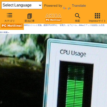
Powered by
Translate
AKIBA PC Hotline! 2009年5月2日号
カテゴリ
過去記事
検索
Impressサイト
AMDがイベント実施、最新CPU/GPUと「省電力」をアピール。Athlonクアッド化改造にも言及
前の画像←