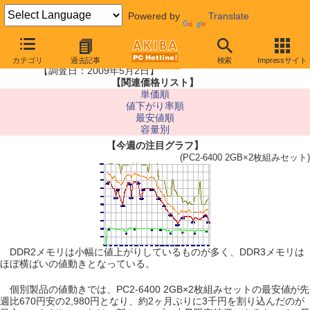
Powered by
Translate
■メモリ最安値情報
カテゴリ
過去記事
検索
Impressサイト
【調査日：2009年5月2日】
【関連価格リスト】
単価順
値下がり率順
最安値順
容量別
【今週の注目グラフ】
(PC2-6400 2GB×2枚組みセット)
DDR2メモリは小幅に値上がりしているものが多く、DDR3メモリは
ほぼ横ばいの値動きとなっている。
個別製品の値動きでは、PC2-6400 2GB×2枚組みセットの最安値が先
週比670円安の2,980円となり、約2ヶ月ぶりに3千円を割り込んだのが