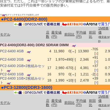
目立つ。ただし、これは一部ショップの少量限定特価によるもので、最
安値付近では3千円台後半での販売例が多い。
※
をクリックするとグラフを表示します
●
PC2-6400(DDR2-800)
|
1MB単
店
最安値
平均値
前回
価
モデル
前回比
数
(円)
(円)
比
(最安値÷M
B)
PC2-6400(DDR2-800) DDR2 SDRAM DIMM
-705
PC2-6400 4GB
4
11,980
0[→]
13,980
2.9
[
↓
]
+91
PC2-6400 2GB
17
1,970
+490[
↑
]
2,346
1.0
[
↑
]
PC2-6400 2GB×2枚組みセッ
+37
17
2,980
-670[
↓
]
4,381
0.7
ト
[
↑
]
PC2-6400 1GB
16
970
0[→]
1,211
-2[
↓
]
0.9
PC2-6400 1GB×2枚組みセッ
+39
18
1,990
+10[
↑
]
2,478
1.0
ト
[
↑
]
●
PC3-12800(DDR3-1600)
|
1MB単
店
最安値
平均値
前回
価
モデル
前回比
数
(円)
(円)
比
(最安値÷M
B)