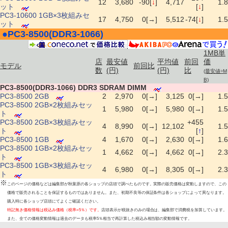
12
3,680
-90[
↓
]
4,717
1.8
ット
[
↓
]
PC3-10600 1GB×3枚組みセ
17
4,750
0[→]
5,512
-74[
↓
]
1.5
ット
●
PC3-8500(DDR3-1066)
|
1MB単
店
最安値
平均値
前回
価
モデル
前回比
数
(円)
(円)
比
(最安値÷M
B)
PC3-8500(DDR3-1066) DDR3 SDRAM DIMM
PC3-8500 2GB
2
2,970
0[→]
3,125
0[→]
1.5
PC3-8500 2GB×2枚組みセッ
1
5,980
0[→]
5,980
0[→]
1.5
ト
PC3-8500 2GB×3枚組みセッ
+455
4
8,990
0[→]
12,102
1.5
ト
[
↑
]
PC3-8500 1GB
4
1,670
0[→]
2,630
0[→]
1.6
PC3-8500 1GB×2枚組みセッ
1
4,662
0[→]
4,662
0[→]
2.3
ト
PC3-8500 1GB×3枚組みセッ
4
6,980
0[→]
8,305
0[→]
2.3
ト
※
このページの価格などは編集部が秋葉原の各ショップの店頭で調べたものです。実際の販売価格は変動しますので、この
価格で販売されることを保証するものではありません。また、初期不良等の保証条件は各ショップによって異なります。
購入時に各ショップ店頭にてよくご確認ください。
特記無き価格情報は税込み価格（税率=5％）です。
店頭表示が税抜きのみの場合は、編集部で消費税を加算しています。
また、全ての価格変動情報は過去のデータも税率5％相当で再計算した税込み相当額の変動情報です。