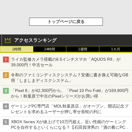
トップページに戻る
アクセスランキング
1時間
24時間
1週間
1カ月
ライカ監修カメラ搭載の6.5インチスマホ「AQUOS R9」が
39,000円！中古セール
令和のファミコンディスクシステム？安価に書き換え可能なGB
用「しましまディスクシステム」
「Pixel 8」が42,300円から、「Pixel 10 Pro Fold」が169,800円
から！秋葉原で中古のPixelシリーズがお買い得
ゲーミングPC専門店「MDL秋葉原店」がオープン、開店記念プ
レゼントを求めるユーザーが押し寄せ長蛇の列に
XBOX Series Xが値上げで10万円超え。近い性能のゲーミング
PCを自作するといくらになる？【石田賀津男の『酒の肴にPCゲ