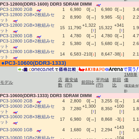
PC3-12800(DDR3-1600) DDR3 SDRAM DIMM
PC3-12800 2GB
1
6,980
0[→]
6,980
0[→]
3.4
PC3-12800 2GB×2枚組みセ
2
8,990
0[→]
9,985
-5[
↓
]
2.2
ット
PC3-12800 2GB×3枚組みセ
+1,322
+341
15
11,790
15,322
1.9
ット
[
↑
]
[
↑
]
PC3-12800 1GB
1
4,780
0[→]
4,780
0[→]
4.7
PC3-12800 1GB×2枚組みセ
2
5,380
0[→]
5,680
0[→]
2.6
ット
PC3-12800 1GB×3枚組みセ
14
6,583
-210[
↓
]
8,647
-38[
↓
]
2.1
ット
●
PC3-10600(DDR3-1333)
|
1MB単
店
最安値
平均値
前回
価
モデル
前回比
数
(円)
(円)
比
(最安値÷M
B)
PC3-10600(DDR3-1333) DDR3 SDRAM DIMM
PC3-10600 2GB
4
2,800
0[→]
3,255
0[→]
1.4
PC3-10600 2GB×2枚組みセ
+1,300
+100
3
7,280
8,350
1.8
ット
[
↑
]
[
↑
]
PC3-10600 2GB×3枚組みセ
17
6,980
0[→]
8,868
-3[
↓
]
1.1
ット
+143
PC3-10600 1GB
4
1,680
0[→]
2,294
1.6
[
↑
]
PC3-10600 1GB×2枚組みセ
-104