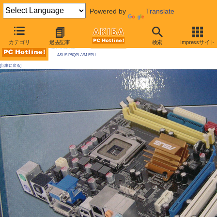
Powered by
Translate
AKIBA PC Hotline! 2009年5月23日号
カテゴリ
過去記事
検索
Impressサイト
今週見つけた新製品：LGA775マザーボード
ASUS P5QPL-VM EPU
[記事に戻る]