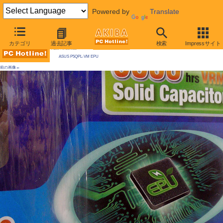
Powered by
Translate
AKIBA PC Hotline! 2009年5月23日号
カテゴリ
過去記事
検索
Impressサイト
今週見つけた新製品：LGA775マザーボード
ASUS P5QPL-VM EPU
前の画像←