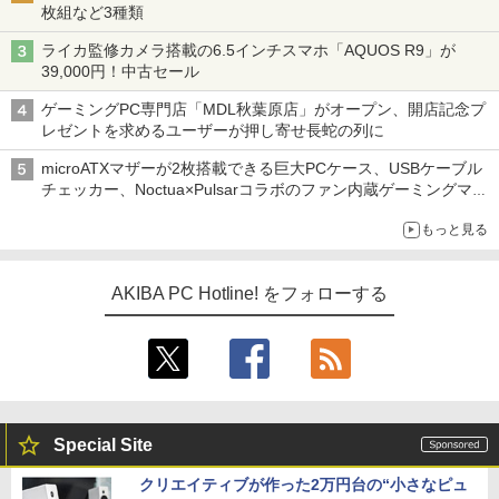
枚組など3種類
ライカ監修カメラ搭載の6.5インチスマホ「AQUOS R9」が
39,000円！中古セール
ゲーミングPC専門店「MDL秋葉原店」がオープン、開店記念プ
レゼントを求めるユーザーが押し寄せ長蛇の列に
microATXマザーが2枚搭載できる巨大PCケース、USBケーブル
チェッカー、Noctua×Pulsarコラボのファン内蔵ゲーミングマウ
ス、キーボード配布に多数の人が殺到 ほか 秋葉原の気になるニ
もっと見る
ュース（8月3日～9日分）
AKIBA PC Hotline! をフォローする
Special Site
クリエイティブが作った2万円台の“小さなピュ