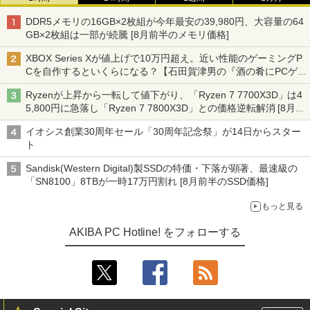
DDR5メモリの16GB×2枚組が今年最安の39,980円、大容量の64
GB×2枚組は一部が続騰 [8月前半のメモリ価格]
XBOX Series Xが値上げで10万円超え。近い性能のゲーミングP
Cを自作するといくらになる？【石田賀津男の『酒の肴にPCゲ
ーム』】
Ryzenが上昇から一転して値下がり、「Ryzen 7 7700X3D」は4
5,800円に急落し「Ryzen 7 7800X3D」との価格逆転解消 [8月前
半のCPU価格]
イオシス創業30周年セール「30周年記念祭」が14日からスター
ト
Sandisk(Western Digital)製SSDの特価・下落が顕著、最速級の
「SN8100」8TBが一時17万円割れ [8月前半のSSD価格]
もっと見る
AKIBA PC Hotline! をフォローする