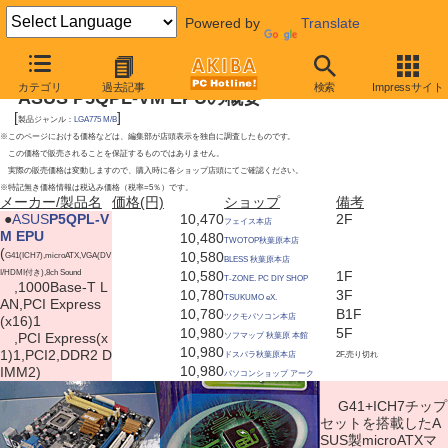
Powered by
Translate
2009年5月23日号
カテゴリ
過去記事
検索
Impressサイト
ASUS P5QPL-VM EPUの概要
[
]
製品ジャンル：
LGA775 M/B
※このページにおける価格などは、編集部が店頭表示を独自に調査したものです。
この価格で販売されることを保証するものではありません。
実際の販売価格は変動しますので、購入時に各ショップ店頭にてご確認ください。
※特記無き価格情報は税込み価格（税率=5％）です。
メーカー/製品名
価格(円)
ショップ
備考
|
●
ASUS
P5QPL-V
10,470
2F
フェイス本店
M EPU
10,480
TWOTOP秋葉原本店
(
10,580
G41(ICH7),microATX,VGA(DV
BLESS 秋葉原本店
I/HDMI付き),8ch Sound
10,580
1F
T-ZONE. PC DIY SHOP
,1000Base-T L
10,780
3F
TSUKUMO eX.
AN,PCI Express
10,780
B1F
ツクモパソコン本店
(x16)1
10,980
5F
,PCI Express(x
ソフマップ 秋葉原 本館
10,980
1)1,PCI2,DDR2 D
ドスパラ秋葉原本店
2F,売り切れ
10,980
IMM2)
パソコンショップ アーク
G41+ICH7チップ
セットを搭載したA
SUS製microATXマ