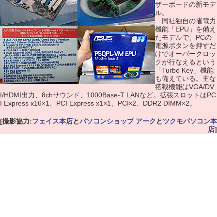
ザーボードの新モデ
ル。
同社独自の省電力
機能「EPU」を備え
たモデルで、PCの
電源ボタンを押すだ
けでオーバークロッ
クが行なえるという
「Turbo Key」機能
も備えている。主な
搭載機能はVGA/DV
I/HDMI出力、8chサウンド、1000Base-T LANなど。拡張スロットはPC
I Express x16×1、PCI Express x1×1、PCI×2、DDR2 DIMM×2。
[撮影協力:
フェイス本店
と
パソコンショップ アーク
と
ツクモパソコン本
店
]