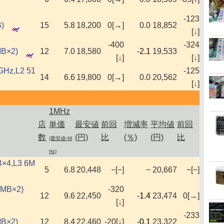
-123
)
15
5.8
18,200
0[→]
0.0
18,852
[
↓
]
-400
-324
MB×2)
12
7.0
18,580
-2.1
19,533
[
↓
]
[
↓
]
0GHz,L2 51
-125
14
6.6
19,800
0[→]
0.0
20,562
[
↓
]
1MHz
店
単価
最安値
前回
増減率
平均値
前回
数
(円)
比
(％)
(円)
比
(最安値÷M
Hz)
B×4,L3 6M
5
6.8
20,448
−[−]
−
20,667
−[−]
2MB×2)
-320
12
9.6
22,450
-1.4
23,474
0[→]
[
↓
]
-233
MB×2)
12
8.4
22,460
-20[
↓
]
-0.1
23,322