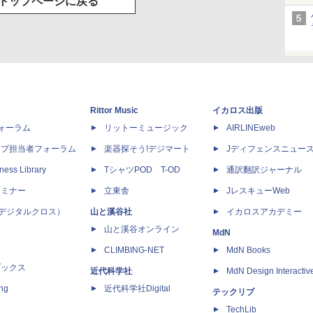
トップページに戻る
Rittor Music
イカロス出版
dフォーラム
リットーミュージック
AIRLINEweb
ップ担当者フォーラム
楽器探そう!デジマート
Jディフェンスニュー
ness Library
TシャツPOD T-OD
通訳翻訳ジャーナル
セミナー
立東舎
JレスキューWeb
 X（デジタルクロス）
山と溪谷社
イカロスアカデミー
山と溪谷オンライン
MdN
CLIMBING-NET
MdN Books
ブックス
近代科学社
MdN Design Interactiv
ing
近代科学社Digital
テックリブ
TechLib