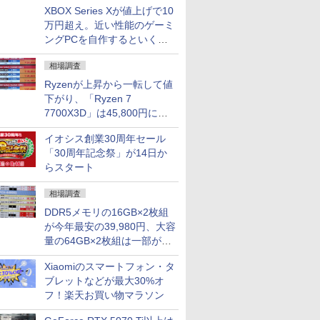
XBOX Series Xが値上げで10
万円超え。近い性能のゲーミ
ングPCを自作するといくら
になる？
相場調査
Ryzenが上昇から一転して値
下がり、「Ryzen 7
7700X3D」は45,800円に急
落し「Ryzen 7 7800X3D」
イオシス創業30周年セール
との価格逆転解消 [8月前半の
「30周年記念祭」が14日か
CPU価格]
らスタート
相場調査
DDR5メモリの16GB×2枚組
が今年最安の39,980円、大容
量の64GB×2枚組は一部が続
騰 [8月前半のメモリ価格]
Xiaomiのスマートフォン・タ
ブレットなどが最大30%オ
フ！楽天お買い物マラソン