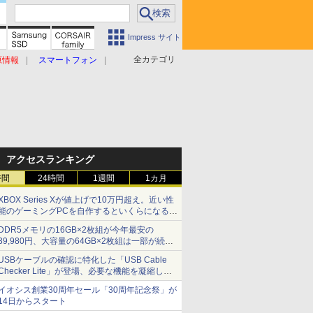
Impress サイト
全カテゴリ
原情報
スマートフォン
アクセスランキング
時間
24時間
1週間
1カ月
XBOX Series Xが値上げで10万円超え。近い性
能のゲーミングPCを自作するといくらになる？
【石田賀津男の『酒の肴にPCゲーム』】
DDR5メモリの16GB×2枚組が今年最安の
39,980円、大容量の64GB×2枚組は一部が続騰
[8月前半のメモリ価格]
USBケーブルの確認に特化した「USB Cable
Checker Lite」が登場、必要な機能を凝縮しコ
ンパクトに 7日発売
イオシス創業30周年セール「30周年記念祭」が
14日からスタート