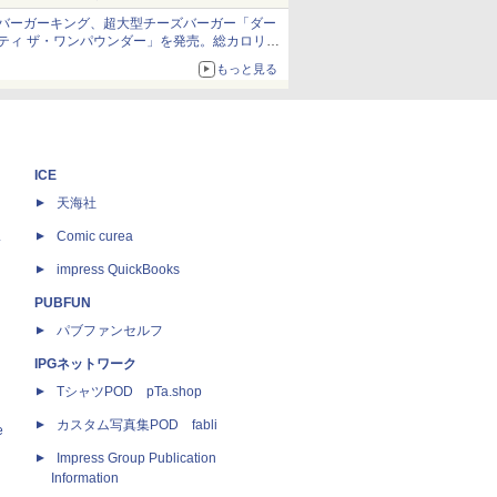
バーガーキング、超大型チーズバーガー「ダー
ティ ザ・ワンパウンダー」を発売。総カロリー
約1656kcal、総重量約527g！
もっと見る
ICE
天海社
ス
Comic curea
impress QuickBooks
PUBFUN
パブファンセルフ
IPGネットワーク
TシャツPOD pTa.shop
カスタム写真集POD fabli
e
Impress Group Publication
Information