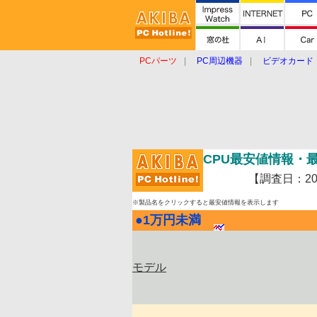
PCパーツ
PC周辺機器
ビデオカード
タブレット
おもしろグッズ
ショップ
CPU最安値情報・
【調査日：2009
※製品名をクリックすると最安値情報を表示します
●
1万円未満
|
モデル