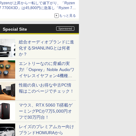
Ryzenが上昇から一転して値下がり、「Ryzen
7 7700X3D」は45,800円に急落し「Ryzen 7
7800X3D」との価格逆転解消 [8月前半のCPU
もっと見る
価格]
Special Site
総合オーディオブランドに進
化するSHANLINGとは何者
か？
エントリーなのに脅威の実
力!「Osprey」Noble Audioワ
イヤレスイヤフォン4機種を
一気に聴く
性能の良いお得な中古PC情
報はこのページでチェック！
マウス、RTX 5060 Ti搭載ゲ
ーミングPCが7万5,000円オ
フで30万円台！
レイズのプレミアムカー向け
ブランドHOMURAから