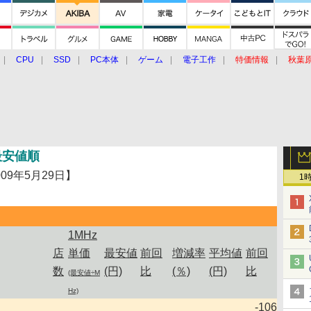
CPU
SSD
PC本体
ゲーム
電子工作
特価情報
秋葉
グルメ
イベント
価格動向
最安値順
年5月29日】
1
1MHz
店
単価
最安値
前回
増減率
平均値
前回
数
(円)
比
(％)
(円)
比
(最安値÷M
Hz)
-106