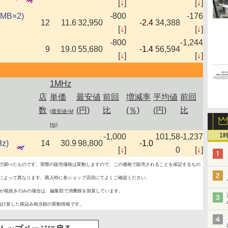
[
↓
]
[
↓
]
6MB×2)
-800
-176
12
11.6
32,950
-2.4
34,388
[
↓
]
[
↓
]
-800
-1,244
9
19.0
55,680
-1.4
56,594
[
↓
]
[
↓
]
1MHz
店
単価
最安値
前回
増減率
平均値
前回
数
(円)
比
(％)
(円)
比
(最安値÷M
Hz)
1
-1,000
101,58
-1,237
Hz)
14
30.9
98,800
-1.0
[
↓
]
0
[
↓
]
で調べたものです。実際の販売価格は変動しますので、この価格で販売されることを保証するもの
によって異なります。購入時に各ショップ店頭にてよくご確認ください。
が税抜きのみの場合は、編集部で消費税を加算しています。
再計算した税込み相当額の変動情報です。