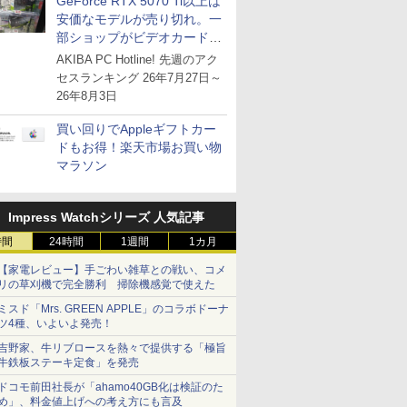
GeForce RTX 5070 Ti以上は
安価なモデルが売り切れ。一
部ショップがビデオカードの
購入制限を実施したニュース
AKIBA PC Hotline! 先週のアク
が注目を集める
セスランキング 26年7月27日～
26年8月3日
買い回りでAppleギフトカー
ドもお得！楽天市場お買い物
マラソン
Impress Watchシリーズ 人気記事
時間
24時間
1週間
1カ月
【家電レビュー】手ごわい雑草との戦い、コメ
リの草刈機で完全勝利 掃除機感覚で使えた
ミスド「Mrs. GREEN APPLE」のコラボドーナ
ツ4種、いよいよ発売！
吉野家、牛リブロースを熱々で提供する「極旨
牛鉄板ステーキ定食」を発売
ドコモ前田社長が「ahamo40GB化は検証のた
め」、料金値上げへの考え方にも言及