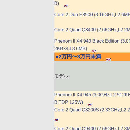
B)
Core 2 Duo E8500 (3.16GHz,L2 6MB
Core 2 Quad Q8400 (2.66GHz,L2 2
Phenom II X4 940 Black Edition (3.
2KB×4,L3 6MB)
●
2万円〜3万円未満
|
モデル
Phenom II X4 945 (3.0GHz,L2 512K
B,TDP 125W)
Core 2 Quad Q8200S (2.33GHz,L2 
Core 2 Quad Q9400 (2.66GHz,L2 3