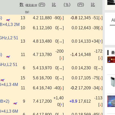
数
(円)
比
(％)
(円)
比
(最安値÷M
Hz)
)
13
4.2
11,880
-90[
↓
]
-0.8
12,345
-51[
↓
]
A
KB×4,L3 2M
10
6.1
12,160
0[→]
0.0
12,643
-39[
↓
]
8GHz,L2 51
13
4.8
13,480
0[→]
0.0
14,133
+34[
↑
]
-200
-172
最
)
11
4.7
13,780
-1.4
14,348
[
↓
]
[
↓
]
GHz,L2 51
6
5.4
13,970
0[→]
0.0
14,230
0[→]
15
5.6
16,700
0[→]
0.0
17,105
-75[
↓
]
B×4,L3 4M
11
6.4
16,740
-40[
↓
]
-0.2
17,209
-34[
↓
]
+1,40
-113
MB×2)
9
7.4
17,200
+8.9
17,612
0[
↑
]
[
↓
]
B×4,L3 6M
6
6.4
17,800
0[→]
0.0
18,569
-85[
↓
]