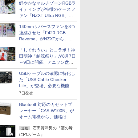
鮮やかなマルチゾーンRGBラ
イティングが特徴のケースフ
ァン「NZXT Ultra RGB」が
発売、計8製品
140mmリバースファンを3つ
連結させた「F420 RGB
Reverse」がNZXTから、単
一フレーム採用
「しぐれうい」とコラボ！神
田明神「納涼祭り」が8月7日
～9日に開催、アニソン盆踊
りや屋台グルメなどもあり
USBケーブルの確認に特化し
た「USB Cable Checker
Lite」が登場、必要な機能を
凝縮しコンパクトに
7日発売
Bluetooth対応のカセットプ
レーヤー「CAS-W100N」が
オーム電機から、価格は
5,940円
石田賀津男の『酒の肴
連載
にPCゲーム』