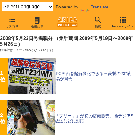
Powered by
Translate
【 2009年5月30日号 】
カテゴリ
過去記事
検索
Impressサイト
AKIBA PC Hotline!週間アクセスランキング
2008年5月23日号掲載分 （集計期間 2009年5月19日〜2009年
5月26日）
(※集計はニュースのみとなっています)
1
PC画面を超解像化できる三菱製の23"液
晶が発売
位
2
「フリーオ」が初の店頭販売、地デジ/BS
放送などに対応
位