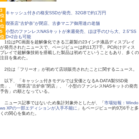
3
キャッシュ付きの格安SSDが発売、32GBで約1万円
位
4
喫茶店“古炉奈”が閉店、古参マニア御用達の老舗
位
5
小型のファンレスNASキットが来週発売、ほぼ手のひら大、2.5"SS
位
D×2台も可能
1位はPC画面を超解像化できる三菱製の23インチ液晶ディスプレイ
が発売されたニュースで、ページビューは約11万7千。PC向けディス
プレイで超解像技術を搭載した製品は初めてということもあり、多くの
注目を集めた。
2位は「フリーオ」が初めて店頭販売されたことに関するニュース。
以下、「キャッシュ付きモデルでは安価となるA-DATA製SSD発
売」、「喫茶店“古炉奈”閉店」、「小型のファンレスNASキットの発売
予告」の順となっている。
ニュース記事ではないため集計対象外としたが、「
市場短報：Windo
ws XPの一部エディションが入手不能に
」もページビュー約9万6千と多
くの関心を集めた。