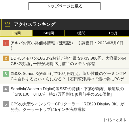
トップページに戻る
アクセスランキング
1時間
24時間
1週間
1カ月
アキバお買い得価格情報（速報版） 【 調査日：2026年8月6日
】
DDR5メモリの16GB×2枚組が今年最安の39,980円、大容量の64
GB×2枚組は一部が続騰 [8月前半のメモリ価格]
XBOX Series Xが値上げで10万円超え。近い性能のゲーミングP
Cを自作するといくらになる？【石田賀津男の『酒の肴にPCゲ
ーム』】
Sandisk(Western Digital)製SSDの特価・下落が顕著、最速級の
「SN8100」8TBが一時17万円割れ [8月前半のSSD価格]
CPSの大型ツインタワーCPUクーラー「RZ820 Display BK」が
発売、クーラートップに5インチ液晶搭載
もっと見る