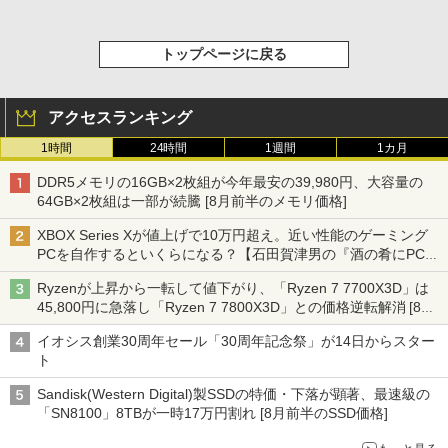
トップページに戻る
アクセスランキング
1時間
24時間
1週間
1カ月
DDR5メモリの16GB×2枚組が今年最安の39,980円、大容量の
64GB×2枚組は一部が続騰 [8月前半のメモリ価格]
XBOX Series Xが値上げで10万円超え。近い性能のゲーミング
PCを自作するといくらになる？【石田賀津男の『酒の肴にPCゲ
ーム』】
Ryzenが上昇から一転して値下がり、「Ryzen 7 7700X3D」は
45,800円に急落し「Ryzen 7 7800X3D」との価格逆転解消 [8月
前半のCPU価格]
イオシス創業30周年セール「30周年記念祭」が14日からスター
ト
Sandisk(Western Digital)製SSDの特価・下落が顕著、最速級の
「SN8100」8TBが一時17万円割れ [8月前半のSSD価格]