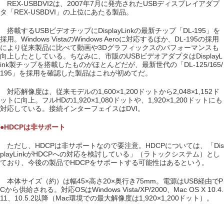
REX-USBDVI2は、2007年7月に発売されたUSBディスプレイアダプ
タ「REX-USBDVI」の上位にあたる製品。
搭載するUSBビデオチップにDisplayLinkの最新チップ「DL-195」を
採用。Windows VistaのWindows Aeroに対応するほか、DL-195の採用
により従来製品に比べて動画や3Dグラフィックスのパフォーマンスも
向上したとしている。ちなみに、市販のUSBビデオアダプタはDisplayL
ink製チップを搭載したものがほとんどだが、最新世代の「DL-125/165/
195」を採用を確認した製品はこれが初めてだ。
対応解像度は、従来モデルの1,600×1,200ドットから2,048×1,152ド
ットに向上。フルHDの1,920×1,080ドットや、1,920×1,200ドットにも
対応している。接続インターフェイスはDVI。
●HDCPは非サポート
ただし、HDCPは非サポートなので要注意。HDCPについては、「Dis
playLinkがHDCPへの対応を検討している」（ラトックシステム）とし
ており、今後の製品でHDCPをサポートする可能性はあるという。
本体サイズ（約）は幅45×高さ20×奥行き75mm。電源はUSB経由でP
Cから供給される。対応OSはWindows Vista/XP/2000、Mac OS X 10.4.
11、10.5.2以降（Mac環境での最大解像度は1,920×1,200ドット）。