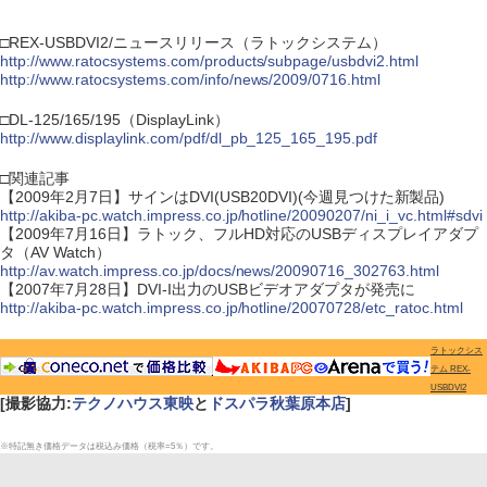
□REX-USBDVI2/ニュースリリース（ラトックシステム）
http://www.ratocsystems.com/products/subpage/usbdvi2.html
http://www.ratocsystems.com/info/news/2009/0716.html
□DL-125/165/195（DisplayLink）
http://www.displaylink.com/pdf/dl_pb_125_165_195.pdf
□関連記事
【2009年2月7日】サインはDVI(USB20DVI)(今週見つけた新製品)
http://akiba-pc.watch.impress.co.jp/hotline/20090207/ni_i_vc.html#sdvi
【2009年7月16日】ラトック、フルHD対応のUSBディスプレイアダプ
タ（AV Watch）
http://av.watch.impress.co.jp/docs/news/20090716_302763.html
【2007年7月28日】DVI-I出力のUSBビデオアダプタが発売に
http://akiba-pc.watch.impress.co.jp/hotline/20070728/etc_ratoc.html
ラトックシス
テム REX-
USBDVI2
[撮影協力:
テクノハウス東映
と
ドスパラ秋葉原本店
]
※特記無き価格データは税込み価格（税率=5％）です。