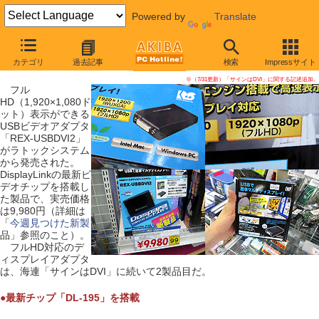
Powered by
Translate
【 2009年8月1日号 】
カテゴリ
過去記事
検索
Impressサイト
フルHD対応のUSBビデオアダプタが発売、新チップ搭載
※（7/31更新）「サインはDVI」に関する記述追加。
フル
HD（1,920×1,080ド
ット）表示ができる
USBビデオアダプタ
「REX-USBDVI2」
がラトックシステム
から発売された。
DisplayLinkの最新ビ
デオチップを搭載し
た製品で、実売価格
は9,980円（詳細は
「
今週見つけた新製
品」参照のこと）。
フルHD対応のデ
ィスプレイアダプタ
は、海連「サインはDVI」に続いて2製品目だ。
●最新チップ「DL-195」を搭載