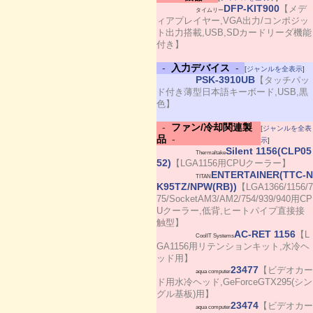
DFP-KIT900
【メデ
タイムリー
ィアプレイヤー,VGA出力/コンポジッ
ト出力搭載,USB,SDカードリーダ機能
付き】
-
入力デバイス
-
[
ジャンルを全表示
]
PSK-3910UB
【タッチパッ
ド付き薄型日本語キーボード,USB,黒
色】
-
ファン/冷却関連製
[
ジャンルを全表
品
-
示
]
Silent 1156(CLP05
Thermaltake
52)
【LGA1156用CPUクーラー】
ENTERTAINER(TTC-N
TITAN
K95TZ/NPW(RB))
【LGA1366/1156/7
75/SocketAM3/AM2/754/939/940用CP
Uクーラー,低背,ヒートパイプ直接接
触型】
AC-RET 1156
【L
CoolIT Systems
GA1156用リテンションキット,水冷ヘ
ッド用】
23477
【ビデオカー
aqua computer
ド用水冷ヘッド,GeForceGTX295(シン
グル基板)用】
23474
【ビデオカー
aqua computer