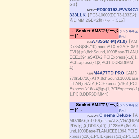
GB】
PD000193-PVV34G1
PATRIOT
333LLK
【PC3-10600(DDR3-1333)対
応DIMM,2GB×2枚セット,CL6】
-
Socket AM3マザーボ
[
ジャンルを全
ード
-
表示
]
A785GM-M(V1.0)
【AM
ECS
D785G(SB710),microATX,VGA(HDMI/
DVI付き),8chSound,1000Base-TLAN,I
EEE1394,eSATA2,PCIExpress(x16)1,
PCIExpress(x1)2,PCI1,DDR3DIMM
4】
M4A77TD PRO
【AMD
ASUS
770(SB710),ATX,8chSound,1000Base
-TLAN,eSATA,PCIExpress(x16)1,PCI
Express(x16/x4動作)1,PCIExpress(x1)
1,PCI3,DDR3DIMM4】
-
Socket AM2マザーボ
[
ジャンルを全
ード
-
表示
]
Cinema Deluxe
【A
FOXCONN
MD785G(SB710),microATX,VGA(HDM
I/DVI付き,DDR3メモリ128MB),8chSo
und,1000Base-TLAN,IEEE1394,PCIE
xpress(x16)1,PCIExpress(x1)2,PCI1,D