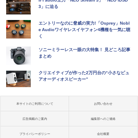
iFi audio主力「NEO Stream 3」「NEO iDSD
3」に迫る
エントリーなのに脅威の実力!「Osprey」Nobl
e Audioワイヤレスイヤフォン4機種を一気に聴
く
ソニーミラーレス一眼の大特集！ 見どころ記事
まとめ
クリエイティブが作った2万円台の“小さなピュ
アオーディオスピーカー”
本サイトのご利用について
お問い合わせ
広告掲載のご案内
編集部へのご連絡
プライバシーポリシー
会社概要