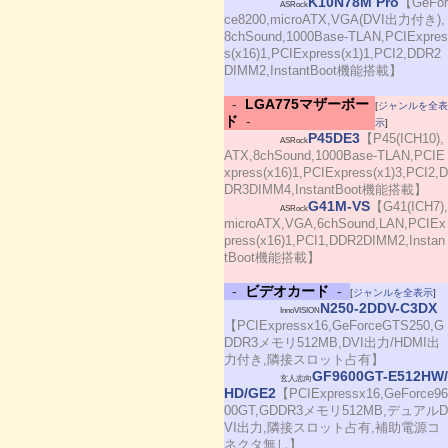
K10N78M Pro
【GeFor
ASRock
ce8200,microATX,VGA(DVI出力付き),
8chSound,1000Base-TLAN,PCIExpres
s(x16)1,PCIExpress(x1)1,PCI2,DDR2
DIMM2,InstantBoot機能搭載】
-
LGA775マザーボー
[
ジャンルを全表
ド
-
示
]
P45DE3
【P45(ICH10),
ASRock
ATX,8chSound,1000Base-TLAN,PCIE
xpress(x16)1,PCIExpress(x1)3,PCI2,D
DR3DIMM4,InstantBoot機能搭載】
G41M-VS
【G41(ICH7),
ASRock
microATX,VGA,6chSound,LAN,PCIEx
press(x16)1,PCI1,DDR2DIMM2,Instan
tBoot機能搭載】
-
ビデオカード
-
[
ジャンルを全表示
]
N250-2DDV-C3DX
InnoVISION
【PCIExpressx16,GeForceGTS250,G
DDR3メモリ512MB,DVI出力/HDMI出
力付き,隣接スロット占有】
GF9600GT-E512HW/
玄人志向
HD/GE2
【PCIExpressx16,GeForce96
00GT,GDDR3メモリ512MB,デュアルD
VI出力,隣接スロット占有,補助電源コ
ネクタ無し】