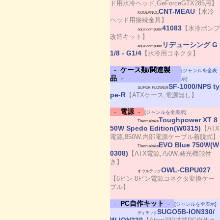
ド用水冷ヘッド,GeForceGTX285用】
CNT-MEAU
【水冷
KOOLANCE
ヘッド用接続金具】
41083
【水冷ポンプ
aqua computer
改造キット】
リデューシング G
aqua computer
1/8 - G1/4
【水冷用コネクタ】
-
ケース類/関連製
[
ジャンルを全表
品
-
示
]
SF-1000/NPS ty
SUPER FLOWER
pe-R
【ATXケース,電源無し】
-
電源
-
[
ジャンルを全表示
]
Toughpower XT 8
Thermaltake
50W Spedo Edition(W0315)
【ATX
電源,850W,内部電源ケーブル着脱式】
EVO Blue 750W(W
Thermaltake
0308)
【ATX電源,750W,発光機能付
き】
OWL-CBPU027
オウルテック
【6ピン-8ピン電源コネクタ変換ケー
ブル】
-
PC自作キット
-
[
ジャンルを全表示
]
SUGO5B-ION330/
ディラック