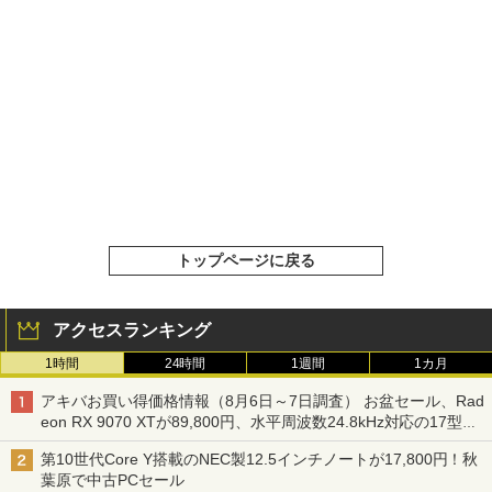
トップページに戻る
アクセスランキング
1時間
24時間
1週間
1カ月
アキバお買い得価格情報（8月6日～7日調査） お盆セール、Rad
eon RX 9070 XTが89,800円、水平周波数24.8kHz対応の17型モ
ニターが9,801円、暑さ指数連動セール ほか
第10世代Core Y搭載のNEC製12.5インチノートが17,800円！秋
葉原で中古PCセール