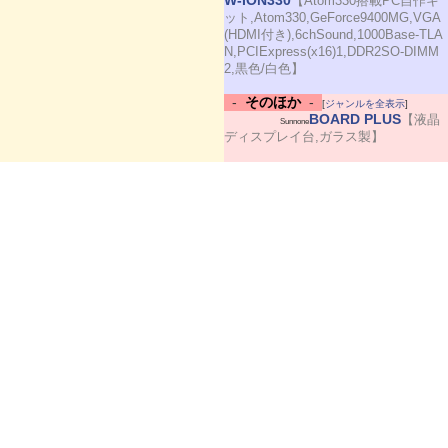
W-ION330
【Atom330搭載PC自作キ
ット,Atom330,GeForce9400MG,VGA
(HDMI付き),6chSound,1000Base-TLA
N,PCIExpress(x16)1,DDR2SO-DIMM
2,黒色/白色】
-
そのほか
-
[
ジャンルを全表示
]
BOARD PLUS
【液晶
Sunnone
ディスプレイ台,ガラス製】