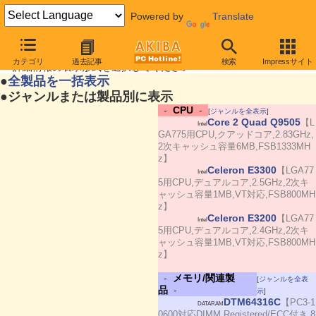
Powered by
Translate
今週見つけた主な新製品
[表示形式選択] 2009年9月5日号
カテゴリ
過去記事
検索
Impressサイト
― 詳細情報の表示形式を選択してください ―
●
全製品を一括表示
●ジャンルまたは製品別に表示
-
CPU
-
[
ジャンルを全表示
]
Core 2 Quad Q9505
【L
Intel
GA775用CPU,クアッドコア,2.83GHz,
2次キャッシュ容量6MB,FSB1333MH
z】
Celeron E3300
【LGA77
Intel
5用CPU,デュアルコア,2.5GHz,2次キ
ャッシュ容量1MB,VT対応,FSB800MH
z】
Celeron E3200
【LGA77
Intel
5用CPU,デュアルコア,2.4GHz,2次キ
ャッシュ容量1MB,VT対応,FSB800MH
z】
-
メモリ/関連製
[
ジャンルを全表
品
-
示
]
DTM64316C
【PC3-1
DATARAM
0600対応DIMM,Registered/ECC付き,8