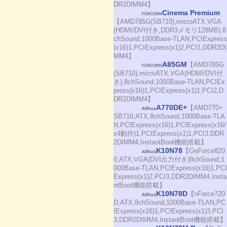
DR2DIMM4】
Cinema Premium
FOXCONN
【AMD785G(SB710),microATX,VGA
(HDMI/DVI付き,DDR3メモリ128MB),8
chSound,1000Base-TLAN,PCIExpress
(x16)1,PCIExpress(x1)2,PCI1,DDR2DI
MM4】
A85GM
【AMD785G
FOXCONN
(SB710),microATX,VGA(HDMI/DVI付
き),8chSound,1000Base-TLAN,PCIEx
press(x16)1,PCIExpress(x1)1,PCI2,D
DR2DIMM4】
A770DE+
【AMD770+
ASRock
SB710,ATX,8chSound,1000Base-TLA
N,PCIExpress(x16)1,PCIExpress(x16/
x4動作)1,PCIExpress(x1)1,PCI3,DDR
2DIMM4,InstantBoot機能搭載】
K10N78
【GeForce820
ASRock
0,ATX,VGA(DVI出力付き)8chSound,1
000Base-TLAN,PCIExpress(x16)1,PCI
Express(x1)2,PCI3,DDR2DIMM4,Insta
ntBoot機能搭載】
K10N78D
【nForce720
ASRock
D,ATX,8chSound,1000Base-TLAN,PC
IExpress(x16)1,PCIExpress(x1)3,PCI
3,DDR2DIMM4,InstantBoot機能搭載】