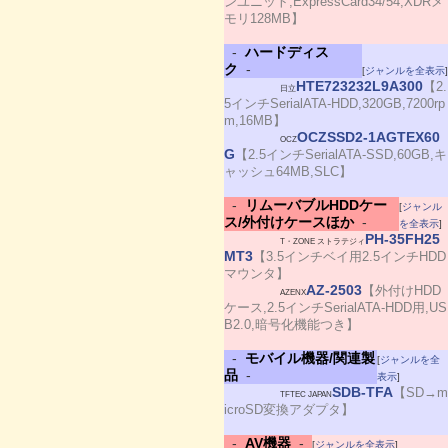
ンユニット,ExpressCard34/54,XDRメ
モリ128MB】
-
ハードディス
ク
-
[
ジャンルを全表示
]
HTE723232L9A300
【2.
日立
5インチSerialATA-HDD,320GB,7200rp
m,16MB】
OCZSSD2-1AGTEX60
OCZ
G
【2.5インチSerialATA-SSD,60GB,キ
ャッシュ64MB,SLC】
-
リムーバブルHDDケー
[
ジャンル
ス/外付けケースほか
-
を全表示
]
PH-35FH25
T・ZONE ストラテジィ
MT3
【3.5インチベイ用2.5インチHDD
マウンタ】
AZ-2503
【外付けHDD
AZENX
ケース,2.5インチSerialATA-HDD用,US
B2.0,暗号化機能つき】
-
モバイル機器/関連製
[
ジャンルを全
品
-
表示
]
SDB-TFA
【SD→m
TFTEC JAPAN
icroSD変換アダプタ】
-
AV機器
-
[
ジャンルを全表示
]