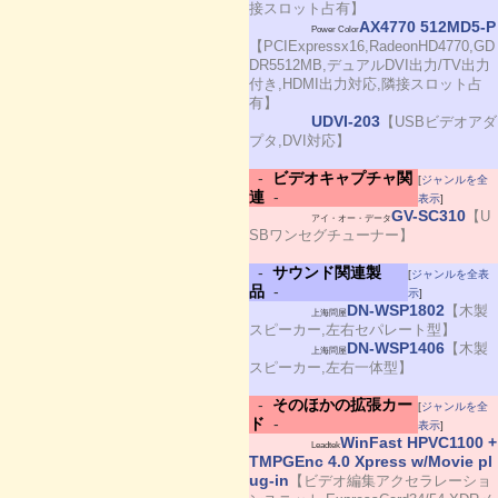
接スロット占有】
AX4770 512MD5-P
Power Color
【PCIExpressx16,RadeonHD4770,GD
DR5512MB,デュアルDVI出力/TV出力
付き,HDMI出力対応,隣接スロット占
有】
UDVI-203
【USBビデオアダ
プタ,DVI対応】
-
ビデオキャプチャ関
[
ジャンルを全
連
-
表示
]
GV-SC310
【U
アイ・オー・データ
SBワンセグチューナー】
-
サウンド関連製
[
ジャンルを全表
品
-
示
]
DN-WSP1802
【木製
上海問屋
スピーカー,左右セパレート型】
DN-WSP1406
【木製
上海問屋
スピーカー,左右一体型】
-
そのほかの拡張カー
[
ジャンルを全
ド
-
表示
]
WinFast HPVC1100 +
Leadtek
TMPGEnc 4.0 Xpress w/Movie pl
ug-in
【ビデオ編集アクセラレーショ