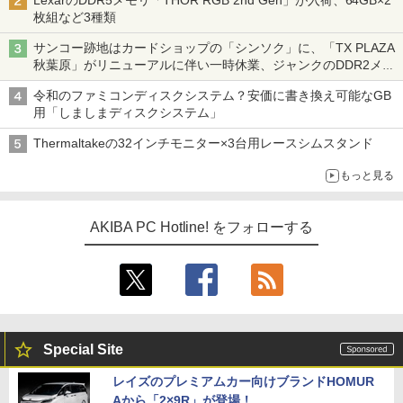
LexarのDDR5メモリ「THOR RGB 2nd Gen」が入荷、64GB×2
枚組など3種類
サンコー跡地はカードショップの「シンソク」に、「TX PLAZA
秋葉原」がリニューアルに伴い一時休業、ジャンクのDDR2メモ
リが100円で販売など～ 最近の秋葉原 ～
令和のファミコンディスクシステム？安価に書き換え可能なGB
用「しましまディスクシステム」
Thermaltakeの32インチモニター×3台用レースシムスタンド
もっと見る
AKIBA PC Hotline! をフォローする
Special Site
レイズのプレミアムカー向けブランドHOMUR
Aから「2×9R」が登場！