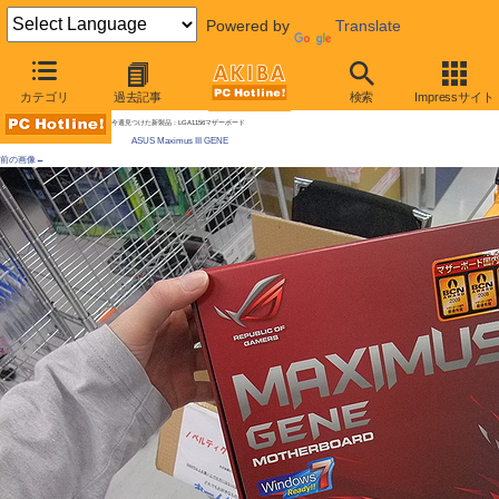
Powered by
Translate
AKIBA PC Hotline! 2009年9月19日号
カテゴリ
過去記事
検索
Impressサイト
OC状況を別のPCで設定/監視できるマザーが発売、ASUS製
今週見つけた新製品：LGA1156マザーボード
ASUS Maximus III GENE
前の画像←