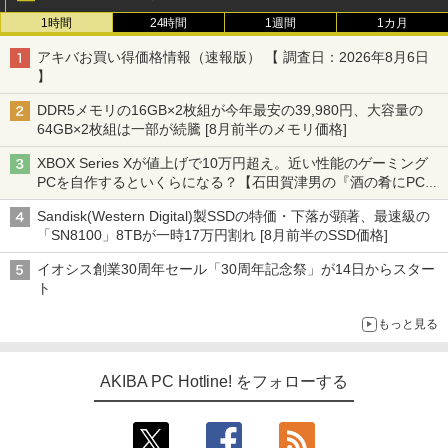
1時間
24時間
1週間
1カ月
アキバお買い得価格情報（速報版） 【 調査日：2026年8月6日
】
DDR5メモリの16GB×2枚組が今年最安の39,980円、大容量の
64GB×2枚組は一部が続騰 [8月前半のメモリ価格]
XBOX Series Xが値上げで10万円超え。近い性能のゲーミング
PCを自作するといくらになる？【石田賀津男の『酒の肴にPCゲ
ーム』】
Sandisk(Western Digital)製SSDの特価・下落が顕著、最速級の
「SN8100」8TBが一時17万円割れ [8月前半のSSD価格]
イオシス創業30周年セール「30周年記念祭」が14日からスター
ト
もっと見る
AKIBA PC Hotline! をフォローする