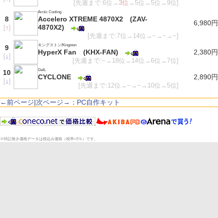
[先週まで:6位→
3位
→5位→5位→9位]
Arctic Cooling
8
Accelero XTREME 4870X2 (ZAV-
6,980円
4870X2)
[
↑
]
[先週まで:7位→14位→−→−→−]
キングストン/Kingston
9
HyperX Fan (KHX-FAN)
2,380円
[
↓
]
[先週まで:−→18位→14位→6位→7位]
GeIL
10
CYCLONE
2,890円
[
↓
]
[先週まで:12位→−→−→10位→5位]
←前ページ
|
次ページ→：PC自作キット
※特記無き価格データは税込み価格（税率=5％）です。