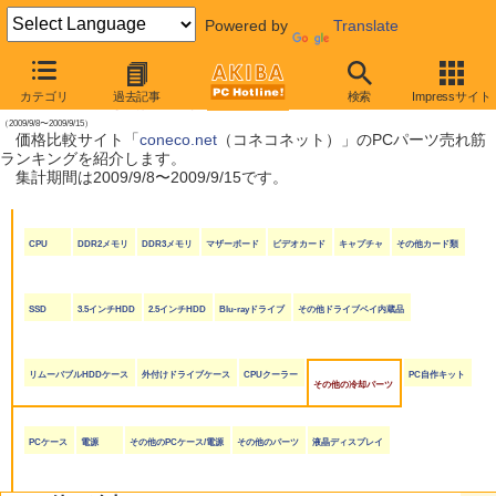
Powered by
Translate
【 2009年9月19日号 】
カテゴリ
過去記事
検索
Impressサイト
coneco.net売れ筋ランキング
（2009/9/8〜2009/9/15）
価格比較サイト「
coneco.net
（コネコネット）」のPCパーツ売れ筋
ランキングを紹介します。
集計期間は2009/9/8〜2009/9/15です。
CPU
DDR2メモリ
DDR3メモリ
マザーボード
ビデオカード
キャプチャ
その他カード類
SSD
3.5インチHDD
2.5インチHDD
Blu-rayドライブ
その他ドライブベイ内蔵品
リムーバブルHDDケース
外付けドライブケース
CPUクーラー
PC自作キット
その他の冷却パーツ
PCケース
電源
その他のPCケース/電源
その他のパーツ
液晶ディスプレイ