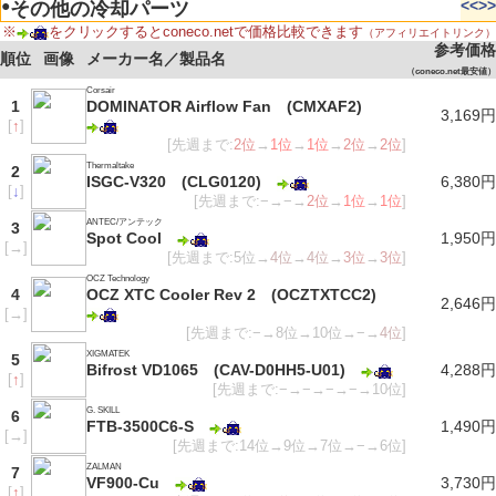
●
<<
>>
その他の冷却パーツ
※
をクリックするとconeco.netで価格比較できます
（アフィリエイトリンク）
参考価格
順位
画像
メーカー名／製品名
（coneco.net最安値）
Corsair
1
DOMINATOR Airflow Fan (CMXAF2)
3,169円
[
↑
]
[先週まで:
2位
→
1位
→
1位
→
2位
→
2位
]
Thermaltake
2
ISGC-V320 (CLG0120)
6,380円
[
↓
]
[先週まで:−→−→
2位
→
1位
→
1位
]
ANTEC/アンテック
3
Spot Cool
1,950円
[
→
]
[先週まで:5位→
4位
→
4位
→
3位
→
3位
]
OCZ Technology
4
OCZ XTC Cooler Rev 2 (OCZTXTCC2)
2,646円
[
→
]
[先週まで:−→8位→10位→−→
4位
]
XIGMATEK
5
Bifrost VD1065 (CAV-D0HH5-U01)
4,288円
[
↑
]
[先週まで:−→−→−→−→10位]
G. SKILL
6
FTB-3500C6-S
1,490円
[
→
]
[先週まで:14位→9位→7位→−→6位]
ZALMAN
7
VF900-Cu
3,730円
[
↑
]