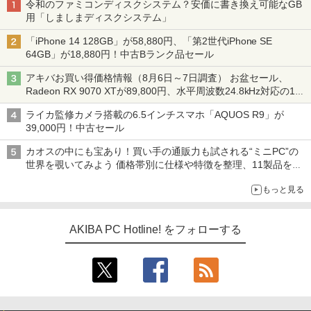
令和のファミコンディスクシステム？安価に書き換え可能なGB
用「しましまディスクシステム」
「iPhone 14 128GB」が58,880円、「第2世代iPhone SE
64GB」が18,880円！中古Bランク品セール
アキバお買い得価格情報（8月6日～7日調査） お盆セール、
Radeon RX 9070 XTが89,800円、水平周波数24.8kHz対応の17
型モニターが9,801円、暑さ指数連動セール ほか
ライカ監修カメラ搭載の6.5インチスマホ「AQUOS R9」が
39,000円！中古セール
カオスの中にも宝あり！買い手の通販力も試される“ミニPC”の
世界を覗いてみよう 価格帯別に仕様や特徴を整理、11製品をピ
ックアップ text by 石川 ひさよし
もっと見る
AKIBA PC Hotline! をフォローする