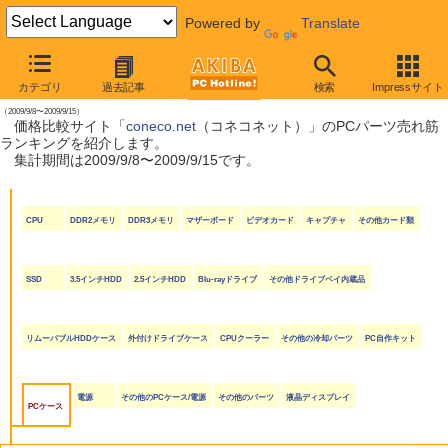
Powered by
Translate
【 2009年9月19日号 】
カテゴリ
過去記事
検索
Impressサイト
coneco.net売れ筋ランキング
（2009/9/8〜2009/9/15）
価格比較サイト「
coneco.net
（コネコネット）」のPCパーツ売れ筋
ランキングを紹介します。
集計期間は2009/9/8〜2009/9/15です。
CPU
DDR2メモリ
DDR3メモリ
マザーボード
ビデオカード
キャプチャ
その他カード類
SSD
3.5インチHDD
2.5インチHDD
Blu-rayドライブ
その他ドライブベイ内蔵品
リムーバブルHDDケース
外付けドライブケース
CPUクーラー
その他の冷却パーツ
PC自作キット
電源
その他のPCケース/電源
その他のパーツ
液晶ディスプレイ
PCケース