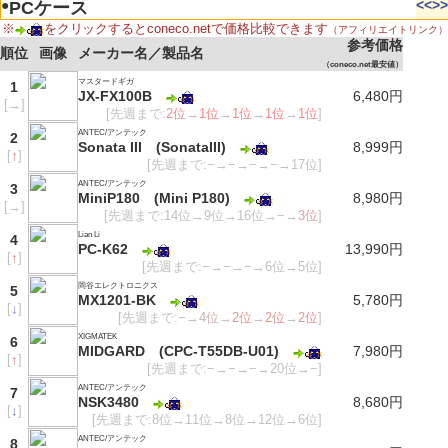
●
<<
>>
PCケース
※
をクリックするとconeco.netで価格比較できます
（アフィリエイトリンク）
参考価格
順位
画像
メーカー名／製品名
（coneco.net最安値）
マスタードギガ
1
JX-FX100B
6,480円
[
→
]
[先週まで:
2位
→
1位
→
1位
→
1位
→
1位
]
ANTEC/アンテック
2
Sonata III (SonataIII)
8,999円
[
↑
]
[先週まで:−→−→−→−→17位]
ANTEC/アンテック
3
MiniP180 (Mini P180)
8,980円
[
→
]
[先週まで:14位→9位→16位→−→
3位
]
Lian Li
4
PC-K62
13,990円
[
↑
]
[先週まで:−→−→−→6位→5位]
岡谷エレクトロニクス
5
MX1201-BK
5,780円
[
↓
]
[先週まで:−→
4位
→
2位
→
2位
→
2位
]
XIGMATEK
6
MIDGARD (CPC-T55DB-U01)
7,980円
[
↑
]
[先週まで:−→−→−→20位→−]
ANTEC/アンテック
7
NSK3480
8,680円
[
↓
]
[先週まで:8位→11位→8位→12位→6位]
ANTEC/アンテック
8