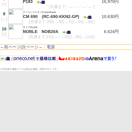
P183
16,970円
[
↑
]
[先週まで:−→−→−→−→−]
クーラーマスター/CoolerMaster
9
CM 690 (RC-690-KKN2-GP)
10,630円
[
→
]
[先週まで:20位→8位→7位→9位→9位]
サイズ/Scythe
10
NOBLE NOB20A
6,624円
[
↑
]
[先週まで:12位→−→10位→8位→11位]
←前ページ
|
次ページ→：電源
※特記無き価格データは税込み価格（税率=5％）です。