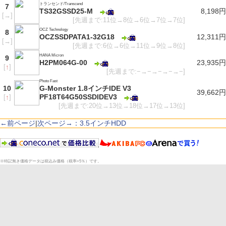
トランセンド/Transcend
7
TS32GSSD25-M
8,198円
[
→
]
[先週まで:11位→8位→6位→7位→7位]
OCZ Technology
8
OCZSSDPATA1-32G18
12,311円
[
→
]
[先週まで:6位→6位→11位→9位→8位]
HANA Micron
9
H2PM064G-00
23,935円
[
↑
]
[先週まで:−→−→−→−→−]
Photo Fast
10
G-Monster 1.8インチIDE V3
39,662円
PF18T64G50SSDIDEV3
[
↑
]
[先週まで:20位→13位→18位→17位→13位]
←前ページ
|
次ページ→：3.5インチHDD
※特記無き価格データは税込み価格（税率=5％）です。