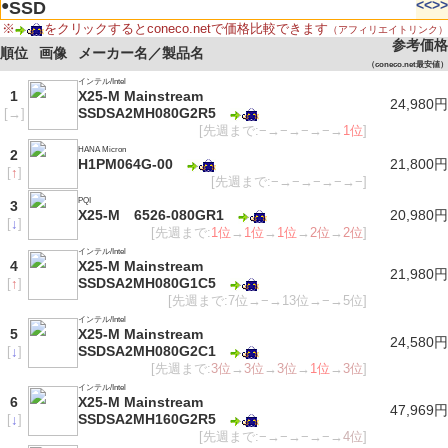
●
<<
>>
SSD
※
をクリックするとconeco.netで価格比較できます
（アフィリエイトリンク）
参考価格
順位
画像
メーカー名／製品名
（coneco.net最安値）
インテル/Intel
1
X25-M Mainstream
24,980円
SSDSA2MH080G2R5
[
→
]
[先週まで:−→−→−→−→
1位
]
HANA Micron
2
H1PM064G-00
21,800円
[
↑
]
[先週まで:−→−→−→−→−]
PQI
3
X25-M 6526-080GR1
20,980円
[
↓
]
[先週まで:
1位
→
1位
→
1位
→
2位
→
2位
]
インテル/Intel
4
X25-M Mainstream
21,980円
SSDSA2MH080G1C5
[
↑
]
[先週まで:7位→−→13位→−→5位]
インテル/Intel
5
X25-M Mainstream
24,580円
SSDSA2MH080G2C1
[
↓
]
[先週まで:
3位
→
3位
→
3位
→
1位
→
3位
]
インテル/Intel
6
X25-M Mainstream
47,969円
SSDSA2MH160G2R5
[
↓
]
[先週まで:−→−→−→−→
4位
]