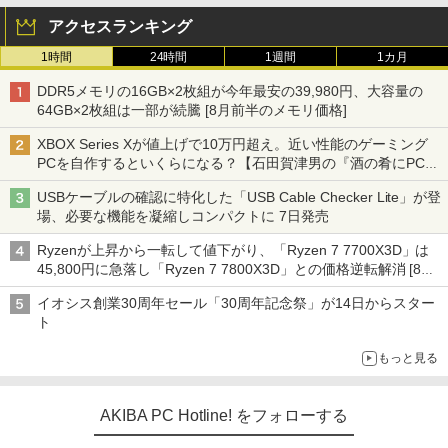
アクセスランキング
1時間
24時間
1週間
1カ月
DDR5メモリの16GB×2枚組が今年最安の39,980円、大容量の
64GB×2枚組は一部が続騰 [8月前半のメモリ価格]
XBOX Series Xが値上げで10万円超え。近い性能のゲーミング
PCを自作するといくらになる？【石田賀津男の『酒の肴にPCゲ
ーム』】
USBケーブルの確認に特化した「USB Cable Checker Lite」が登
場、必要な機能を凝縮しコンパクトに 7日発売
Ryzenが上昇から一転して値下がり、「Ryzen 7 7700X3D」は
45,800円に急落し「Ryzen 7 7800X3D」との価格逆転解消 [8月
前半のCPU価格]
イオシス創業30周年セール「30周年記念祭」が14日からスター
ト
もっと見る
AKIBA PC Hotline! をフォローする