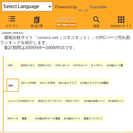
Powered by
Translate
【 2009年9月19日号 】
カテゴリ
過去記事
検索
Impressサイト
coneco.net売れ筋ランキング
（2009/9/8〜2009/9/15）
価格比較サイト「
coneco.net
（コネコネット）」のPCパーツ売れ筋
ランキングを紹介します。
集計期間は2009/9/8〜2009/9/15です。
CPU
DDR2メモリ
DDR3メモリ
マザーボード
ビデオカード
キャプチャ
その他カード類
3.5インチHDD
2.5インチHDD
Blu-rayドライブ
その他ドライブベイ内蔵品
SSD
リムーバブルHDDケース
外付けドライブケース
CPUクーラー
その他の冷却パーツ
PC自作キット
PCケース
電源
その他のPCケース/電源
その他のパーツ
液晶ディスプレイ