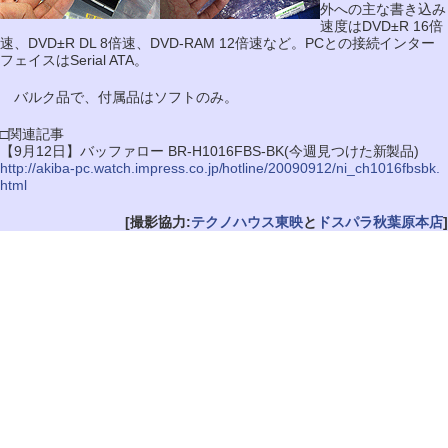
外への主な書き込み
速度はDVD±R 16倍
速、DVD±R DL 8倍速、DVD-RAM 12倍速など。PCとの接続インター
フェイスはSerial ATA。
バルク品で、付属品はソフトのみ。
□関連記事
【9月12日】バッファロー BR-H1016FBS-BK(今週見つけた新製品)
http://akiba-pc.watch.impress.co.jp/hotline/20090912/ni_ch1016fbsbk.
html
[撮影協力:
テクノハウス東映
と
ドスパラ秋葉原本店
]