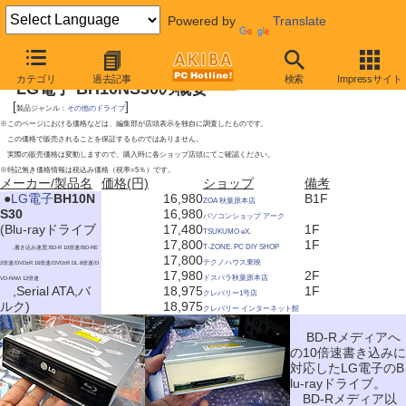
Powered by
Translate
2009年10月31日号
カテゴリ
過去記事
検索
Impressサイト
LG電子 BH10NS30の概要
[
]
製品ジャンル：
その他のドライブ
※このページにおける価格などは、編集部が店頭表示を独自に調査したものです。
この価格で販売されることを保証するものではありません。
実際の販売価格は変動しますので、購入時に各ショップ店頭にてご確認ください。
※特記無き価格情報は税込み価格（税率=5％）です。
メーカー/製品名
価格(円)
ショップ
備考
|
●
LG電子
BH10N
16,980
B1F
ZOA 秋葉原本店
S30
16,980
パソコンショップ アーク
(Blu-rayドライブ
17,480
1F
TSUKUMO eX.
17,800
1F
T-ZONE. PC DIY SHOP
,書き込み速度:BD-R 10倍速/BD-RE
17,800
テクノハウス東映
2倍速/DVD±R 16倍速/DVD±R DL 8倍速/D
17,980
2F
ドスパラ秋葉原本店
VD-RAM 12倍速
,Serial ATA,バ
18,975
1F
クレバリー1号店
ルク)
18,975
クレバリー インターネット館
BD-Rメディアへ
の10倍速書き込みに
対応したLG電子のB
lu-rayドライブ。
BD-Rメディア以