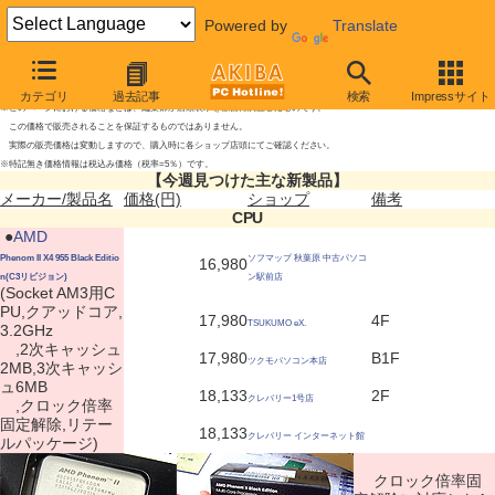
Powered by
Translate
今週見つけた主な新製品
2009年11月21日号
カテゴリ
過去記事
検索
Impressサイト
※このページにおける価格などは、編集部が店頭表示を独自に調査したものです。
この価格で販売されることを保証するものではありません。
実際の販売価格は変動しますので、購入時に各ショップ店頭にてご確認ください。
※特記無き価格情報は税込み価格（税率=5％）です。
【今週見つけた主な新製品】
メーカー/製品名
価格(円)
ショップ
備考
CPU
|
●
AMD
Phenom II X4 955 Black Editio
ソフマップ 秋葉原 中古パソコ
16,980
n(C3リビジョン)
ン駅前店
(Socket AM3用C
PU,クアッドコア,
17,980
4F
TSUKUMO eX.
3.2GHz
,2次キャッシュ
17,980
B1F
ツクモパソコン本店
2MB,3次キャッシ
ュ6MB
18,133
2F
クレバリー1号店
,クロック倍率
固定解除,リテー
18,133
クレバリー インターネット館
ルパッケージ)
クロック倍率固