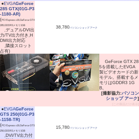
|
●
EVGA
GeForce
285 GTX(01G-P3
-1180-AR)
(
PCI Express x16,GeForce GTX
285,GDDR3メモリ1GB
38,780
パソコンショップ アーク
,デュアルDVI出
力/TV出力付き,H
DMI出力対応
,隣接スロット
占有)
GeForce GTX 28
5を搭載したEVGA
製ビデオカードの新
モデル。搭載するメ
モリはGDDR3 1G
B。
[撮影協力:
パソコン
ショップ アーク
]
[この製品だけ表示]
|
●
EVGA
GeForce
GTS 250(01G-P3
-1158-TR)
(
PCI Express x16,GeForce GTS
15,780
パソコンショップ アーク
250,GDDR3メモリ1GB
,DVI/TV出力付