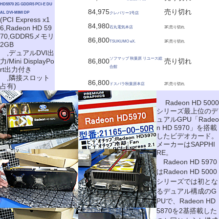
HD5970 2G GDDR5 PCI-E DU
84,975
売り切れ
AL DVI-MIMI DP
クレバリー1号店
(PCI Express x1
84,980
6,Radeon HD 59
石丸電気本店
3F,売り切れ
70,GDDR5メモリ
86,800
TSUKUMO eX.
3F,売り切れ
2GB
,デュアルDVI出
ソフマップ 秋葉原 リユース総
力/Mini DisplayPo
86,800
売り切れ
合館
rt出力付き
,隣接スロット
86,800
ドスパラ秋葉原本店
2F,売り切れ
占有)
Radeon HD 5000
シリーズ最上位のデ
ュアルGPU「Radeo
n HD 5970」を搭載
したビデオカード。
メーカーはSAPPHI
RE。
Radeon HD 5970
はRadeon HD 5000
シリーズでは初とな
るデュアル構成のG
PUで、Radeon HD
5870を2基搭載した