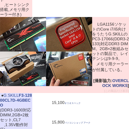
,ヒートシンク
搭載,メモリ用ク
ーラー付き)
LGA1156ソケッ
トのCore i7/i5向け
をうたうG.SKILLの
PC3-17066(DDR3-2
133)対応DDR3 DIM
M。2GB×2枚組みセ
ットの製品で、レイ
テンシは9-9-9。
メモリ用クーラー
が付属している。
[撮影協力:
OVERCL
OCK WORKS
]
[この製品だけ表示]
|
●
G.SKILL
F3-128
00CL7D-4GBEC
15,100
オリオスペック
O
(DDR3-1600対応
DIMM,2GB×2枚
セット,CL7
15,800
パソコンショップ アーク
,1.35V動作対