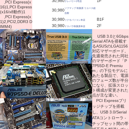
30,980
1F
,PCI Express(x
クレバリー1号店
16)1,PCI Express
ソフマップ 秋葉原 リユース総
30,980
(x16/x8動作)1
合館
,PCI Express(x
30,980
B1F
ツクモパソコン本店
1)2,PCI2,DDR3 D
30,980
2F
IMM4)
ドスパラ秋葉原本店
USB 3.0と6Gbps
Serial ATAを搭載す
るASUSのLGA1156
対応マザーボード。
先週発売された同社
のマザーボード「P
7P55D-E Premiu
m」の下位モデルに
あたる製品で、電源
のフェーズ数が半分
になり、拡張スロッ
ト構成が変更された
点が主な違い。
PCI Expressブリ
ッジチップを搭載
し、USB 3.0/Serial
ATAコントローラ -
チップセット間の帯