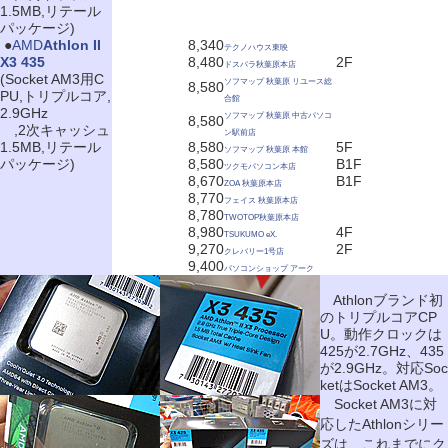
1.5MB,リテール
パッケージ)
|
●
AMD
Athlon II
8,340
テクノハウス東映
X3 435
8,480
2F
ドスパラ秋葉原本店
(Socket AM3用C
ソフマップ 秋葉原 リユース総
8,580
PU,トリプルコア,
合館
2.9GHz
ソフマップ 秋葉原 中古パソコ
8,580
,2次キャッシュ
ン駅前店
1.5MB,リテール
8,580
5F
ソフマップ 秋葉原 本館
パッケージ)
8,580
B1F
ツクモパソコン本店
8,670
B1F
ZOA 秋葉原本店
8,770
フェイス 秋葉原本店
8,780
TWOTOP秋葉原本店
8,980
4F
TSUKUMO eX.
9,270
2F
クレバリー1号店
9,400
パソコンショップ アーク
Athlonブランド初
のトリプルコアCP
U。動作クロックは
425が2.7GHz、435
が2.9GHz。対応Soc
ketはSocket AM3。
Socket AM3に対
応したAthlonシリー
ズは、これまでにク