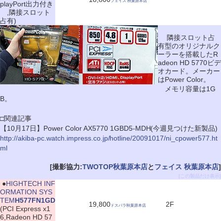
フェイス 秋葉原本店
playPort出力付き
,隣接スロット
占有)
隣接スロット占
有型のオリジナルク
ーラーを搭載したR
adeon HD 5770ビデ
オカード。メーカー
はPower Color。
メモリ容量は1G
B。
□関連記事
【10月17日】Power Color AX5770 1GBD5-MDH(今週見つけた新製品)
http://akiba-pc.watch.impress.co.jp/hotline/20091017/ni_cpower577.ht
ml
[撮影協力:
TWOTOP秋葉原本店
と
フェイス 秋葉原本店
]
[この製品だけ表示]
|
●
HIGHTECH INF
ORMATION SYS
TEM
H577FN1GD
19,800
2F
ドスパラ秋葉原本店
(PCI Express x1
6,Radeon HD 57