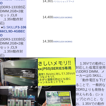
14,301
パソコンショップ アーク
O
(DDR3-1333対応
DIMM,2GB×2枚
セット,CL8
14,400
OVERCLOCK WORKS
,1.35V動作対
応)
|
●
G.SKILL
F3-106
66CL9D-4GBEC
O
(DDR3-1333対応
14,300
OVERCLOCK WORKS
DIMM,2GB×2枚
セット,CL9
,1.35V動作対
応)
1.35Vでの動作に
対応した低電圧使用
のDDR3 DIMM。メ
ーカーはG.SKILL。
「動作電圧を下げ
ることで、一般的な
DDR3よりも発熱を
抑えられる」(ショ
ップ)とのこと。な
お、1.35Vでの動作