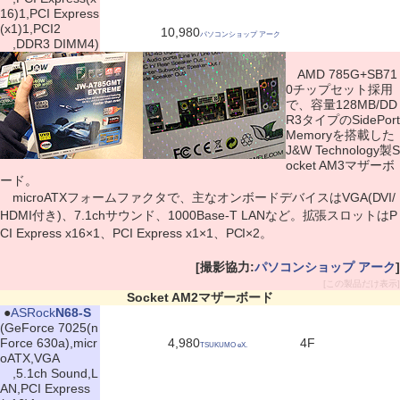
16)1,PCI Express
(x1)1,PCI2
10,980
パソコンショップ アーク
,DDR3 DIMM4)
AMD 785G+SB71
0チップセット採用
で、容量128MB/DD
R3タイプのSidePort
Memoryを搭載した
J&W Technology製S
ocket AM3マザーボ
ード。
microATXフォームファクタで、主なオンボードデバイスはVGA(DVI/
HDMI付き)、7.1chサウンド、1000Base-T LANなど。拡張スロットはP
CI Express x16×1、PCI Express x1×1、PCI×2。
[撮影協力:
パソコンショップ アーク
]
[この製品だけ表示]
Socket AM2マザーボード
|
●
ASRock
N68-S
(GeForce 7025(n
Force 630a),micr
4,980
4F
TSUKUMO eX.
oATX,VGA
,5.1ch Sound,L
AN,PCI Express