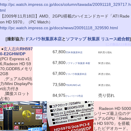
http://pc.watch.impress.co.jp/docs/column/tawada/20091118_329717.h
tml
【2009年11月18日】AMD、2GPU搭載のハイエンドカード「ATI Rade
on HD 5970」（PC Watch）
http://pc.watch.impress.co.jp/docs/news/20091118_329590.html
[撮影協力:
ドスパラ秋葉原本店
と
ソフマップ 秋葉原 リユース総合館
]
[この製品だけ表示]
|
●
玄人志向
RH597
67,800
ZOA 秋葉原本店
B1F,売り切れ
0-E2GHW/DP
(PCI Express x1
67,800
6,Radeon HD 59
ソフマップ 秋葉原 本館
5F,売り切れ
70,GDDR5メモリ
67,800
2GB
ドスパラ秋葉原本店
2F,売り切れ
,デュアルDVI出
力/Mini DisplayPo
73,580
TSUKUMO eX.
3F,売り切れ
rt出力付き
,隣接スロット
84,975
売り切れ
クレバリー1号店
占有)
Radeon HD 5000
シリーズ最上位のデ
ュアルGPU「Radeo
n HD 5970」を搭載
したビデオカード。