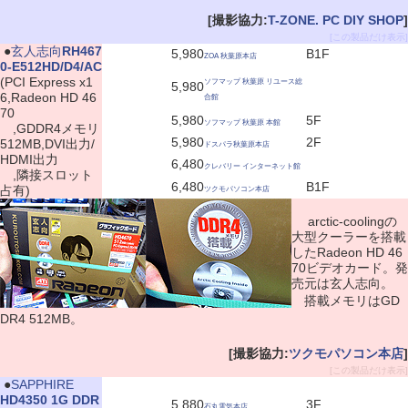
[撮影協力:
T-ZONE. PC DIY SHOP
]
[この製品だけ表示]
|
●
玄人志向
RH467
5,980
B1F
ZOA 秋葉原本店
0-E512HD/D4/AC
(PCI Express x1
ソフマップ 秋葉原 リユース総
5,980
6,Radeon HD 46
合館
70
5,980
5F
ソフマップ 秋葉原 本館
,GDDR4メモリ
5,980
2F
512MB,DVI出力/
ドスパラ秋葉原本店
HDMI出力
6,480
クレバリー インターネット館
,隣接スロット
6,480
B1F
占有)
ツクモパソコン本店
arctic-coolingの
大型クーラーを搭載
したRadeon HD 46
70ビデオカード。発
売元は玄人志向。
搭載メモリはGD
DR4 512MB。
[撮影協力:
ツクモパソコン本店
]
[この製品だけ表示]
|
●
SAPPHIRE
HD4350 1G DDR
5,880
3F
石丸電気本店