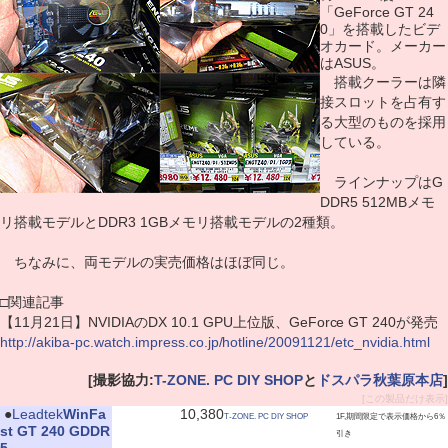
「GeForce GT 24
0」を搭載したビデ
オカード。メーカー
はASUS。
搭載クーラーは隣
接スロットを占有す
る大型のものを採用
している。
ラインナップはG
DDR5 512MBメモ
リ搭載モデルとDDR3 1GBメモリ搭載モデルの2種類。
ちなみに、両モデルの実売価格はほぼ同じ。
□関連記事
【11月21日】NVIDIAのDX 10.1 GPU上位版、GeForce GT 240が発売
http://akiba-pc.watch.impress.co.jp/hotline/20091121/etc_nvidia.html
[撮影協力:
T-ZONE. PC DIY SHOP
と
ドスパラ秋葉原本店
]
[この製品だけ表示]
|
●
Leadtek
WinFa
10,380
T-ZONE. PC DIY SHOP
1F,期間限定で表示価格から6％
st GT 240 GDDR
引き