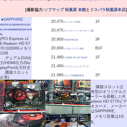
[撮影協力:
ソフマップ 秋葉原 本館
と
ドスパラ秋葉原本店
]
[この製品だけ表示]
|
●
SAPPHIRE
20,475
1F
クレバリー1号店
HD5770 1G GDDR5 PCI-E DU
20,475
AL DVI-I/HDMI/DP(21163-10-20
クレバリー インターネット館
R)
(PCI Express x1
20,800
3F
TSUKUMO eX.
6,Radeon HD 57
20,800
B1F
70,GDDR5メモリ
ツクモパソコン本店
1GB
21,480
1F
,デュアルDVI出
T-ZONE. PC DIY SHOP
力/HDMI出力/Dis
21,480
playPort出力付き
パソコンショップ アーク
,隣接スロット
21,980
2F
ドスパラ秋葉原本店
占有)
隣接スロット占
有型のオリジナルク
ーラーを搭載したR
adeon HD 5770ビデ
オカード。メーカー
はSAPPHIRE。
メモリ容量は1G
B。