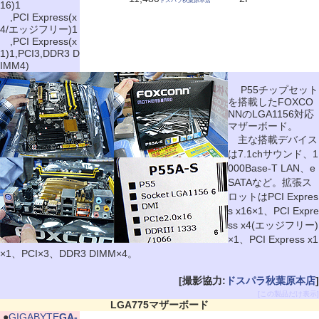
ドスパラ秋葉原本店
16)1
,PCI Express(x
4/エッジフリー)1
,PCI Express(x
1)1,PCI3,DDR3 D
IMM4)
P55チップセット
を搭載したFOXCO
NNのLGA1156対応
マザーボード。
主な搭載デバイス
は7.1chサウンド、1
000Base-T LAN、e
SATAなど。拡張ス
ロットはPCI Expres
s x16×1、PCI Expre
ss x4(エッジフリー)
×1、PCI Express x1
×1、PCI×3、DDR3 DIMM×4。
[撮影協力:
ドスパラ秋葉原本店
]
[この製品だけ表示]
LGA775マザーボード
|
●
GIGABYTE
GA-