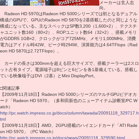
メーカーは玄人志
向。
Radeon HD 5970はRadeon HD 5000シリーズでは初となるデュアル
構成のGPUで、GPUのRadeon HD 5870を2基搭載したのと同じような
構成になっている。主なスペックはSP数3,200（1,600×2）、テクスチ
ャユニット数160（80×2）、ROPユニット数64（32×2）、搭載メモリ
がGDDR5 1GB×2、クロックがコア725MHz、メモリ1,000MHz。消費
電力はアイドル時42W、ピーク時294W。演算能力は4.64TFlops（Rad
eon HD 5870は2.72TFlops）。
カードの長さは300mmを超える巨大サイズで、搭載クーラーは2スロ
ット占有タイプ。電源端子は8ピンと6ピンを各1基備えている。搭載し
ている映像端子はDVI（2基）とMini DisplayPort。
□関連記事
【2009年11月18日】Radeon HD 5000シリーズのマルチGPUビデオカ
ード「Radeon HD 5970」（多和田新也のニューアイテム診断室/PC W
atch）
http://pc.watch.impress.co.jp/docs/column/tawada/20091118_329717.h
tml
【2009年11月18日】AMD、2GPU搭載のハイエンドカード「ATI Rade
on HD 5970」（PC Watch）
http://pc.watch.impress.co.jp/docs/news/20091118_329590.html