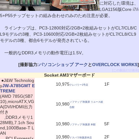
に対応した環境は、
LGA1156版Core i7/i
5+P55チップセットの組み合わせのみのため注意が必要。
ラインナップは、PC3-12800対応/2GB×2枚組みセットがCL7/CL8/C
L9モデルの3種、PC3-10600対応/2GB×2枚組みセットがCL7/CL8/CL9
モデルの3種、都合6モデルが発売されている。
一般的なDDR3メモリの動作電圧は1.5V。
[撮影協力:
パソコンショップ アーク
と
OVERCLOCK WORKS
]
[この製品だけ表示]
Socket AM3マザーボード
|
●J&W Technolog
10,975
1F
y
JW-A785GMT E
クレバリー1号店
TREME
(AMD 785G(SB7
10),microATX,VG
ソフマップ 秋葉原 リユース総
10,980
A(DVI/HDMI出力
合館
付き
,DDR3メモリ1
28MB),7.1ch Sou
10,980
5F
ソフマップ 秋葉原 本館
nd,1000Base-T L
AN
10,980
2F
,PCI Express(x
ドスパラ秋葉原本店