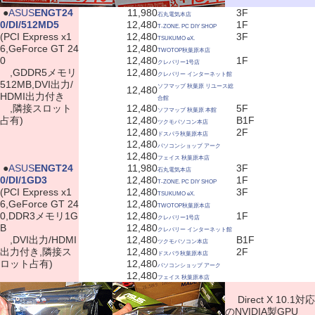
|
●
ASUS
ENGT24
11,980
3F
石丸電気本店
0/DI/512MD5
12,480
1F
T-ZONE. PC DIY SHOP
(PCI Express x1
12,480
3F
TSUKUMO eX.
6,GeForce GT 24
12,480
TWOTOP秋葉原本店
0
12,480
1F
クレバリー1号店
,GDDR5メモリ
12,480
クレバリー インターネット館
512MB,DVI出力/
ソフマップ 秋葉原 リユース総
12,480
HDMI出力付き
合館
,隣接スロット
12,480
5F
ソフマップ 秋葉原 本館
占有)
12,480
B1F
ツクモパソコン本店
12,480
2F
ドスパラ秋葉原本店
12,480
パソコンショップ アーク
12,480
フェイス 秋葉原本店
|
●
ASUS
ENGT24
11,980
3F
石丸電気本店
0/DI/1GD3
12,480
1F
T-ZONE. PC DIY SHOP
(PCI Express x1
12,480
3F
TSUKUMO eX.
6,GeForce GT 24
12,480
TWOTOP秋葉原本店
0,DDR3メモリ1G
12,480
1F
クレバリー1号店
B
12,480
クレバリー インターネット館
,DVI出力/HDMI
12,480
B1F
ツクモパソコン本店
出力付き,隣接ス
12,480
2F
ドスパラ秋葉原本店
ロット占有)
12,480
パソコンショップ アーク
12,480
フェイス 秋葉原本店
Direct X 10.1対応
のNVIDIA製GPU