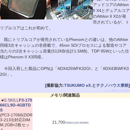
アッドコアのAthlon
II X4とデュアルコア
のAthlon II X2が発
売されているが、ト
リプルコアはこれが初めて。
既にトリプルコアが発売されているPhenomとの違いは、他のAthlon
同様3次キャッシュの非搭載で、45nm SOIプロセスによる製造やコア
当たりの2次キャッシュ容量(512KB/合計1.5MB)、TDP 95Wといった仕
様はPhenom II X3同様。
今回入荷した製品にOPNは「ADX425WFK32GI」と「ADX435WFK3
2GI」。
[撮影協力:
TSUKUMO eX.
と
テクノハウス東映
]
[この製品だけ表示]
メモリ/関連製品
|
●
G.SKILL
F3-170
66CL9D-4GBTD
S
(PC3-17066(DDR
3-2133)対応DIM
21,700
OVERCLOCK WORKS
M,2GB×2枚セッ
ト