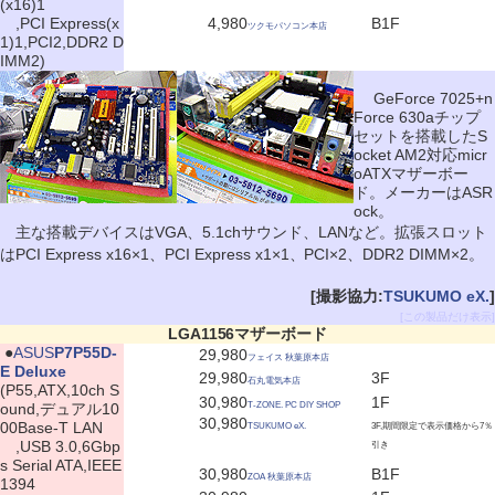
(x16)1
,PCI Express(x
4,980
B1F
ツクモパソコン本店
1)1,PCI2,DDR2 D
IMM2)
GeForce 7025+n
Force 630aチップ
セットを搭載したS
ocket AM2対応micr
oATXマザーボー
ド。メーカーはASR
ock。
主な搭載デバイスはVGA、5.1chサウンド、LANなど。拡張スロット
はPCI Express x16×1、PCI Express x1×1、PCI×2、DDR2 DIMM×2。
[撮影協力:
TSUKUMO eX.
]
[この製品だけ表示]
LGA1156マザーボード
|
●
ASUS
P7P55D-
29,980
フェイス 秋葉原本店
E Deluxe
29,980
3F
石丸電気本店
(P55,ATX,10ch S
30,980
1F
ound,デュアル10
T-ZONE. PC DIY SHOP
30,980
00Base-T LAN
TSUKUMO eX.
3F,期間限定で表示価格から7％
,USB 3.0,6Gbp
引き
s Serial ATA,IEEE
30,980
B1F
ZOA 秋葉原本店
1394