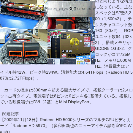
のと同じような構成
になっている。主な
スペックはSP数3,2
00（1,600×2）、テ
クスチャユニット数
160（80×2）、ROP
ユニット数64（32×
2）、搭載メモリが
GDDR5 1GB×2、ク
ロックがコア725M
Hz、メモリ1,000M
Hz。消費電力はア
イドル時42W、ピーク時294W。演算能力は4.64TFlops（Radeon HD 5
870は2.72TFlops）。
カードの長さは300mmを超える巨大サイズで、搭載クーラーは2スロ
ット占有タイプ。電源端子は8ピンと6ピンを各1基備えている。搭載し
ている映像端子はDVI（2基）とMini DisplayPort。
□関連記事
【2009年11月18日】Radeon HD 5000シリーズのマルチGPUビデオカ
ード「Radeon HD 5970」（多和田新也のニューアイテム診断室/PC W
atch）