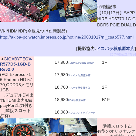
□関連記事
【10月17日】SAPP
HIRE HD5770 1G G
DDR5 PCIE DUAL D
VI-I/HDMI/DP(今週見つけた新製品)
http://akiba-pc.watch.impress.co.jp/hotline/20091017/ni_csap577.html
[撮影協力:
ドスパラ秋葉原本店
]
[この製品だけ表示]
|
●
GIGABYTE
GV-
17,980
1F
R577D5-1GD-B
T-ZONE. PC DIY SHOP
Rev2.0
(PCI Express x1
17,980
フェイス 秋葉原本店
6,Radeon HD 57
70,GDDR5メモリ
18,700
2F
ドスパラ秋葉原本店
1GB
,デュアルDVI出
18,980
B1F
力/HDMI出力/Dis
ZOA 秋葉原本店
playPort出力付き
,隣接スロット
18,980
パソコンショップ アーク
占有)
隣接スロット占
有型のオリジナルク