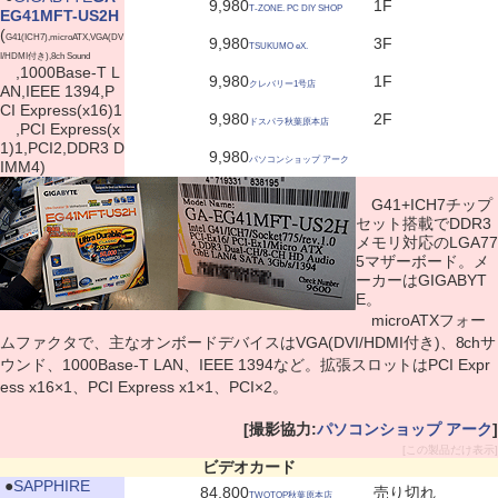
9,980
1F
T-ZONE. PC DIY SHOP
EG41MFT-US2H
(
G41(ICH7),microATX,VGA(DV
9,980
3F
TSUKUMO eX.
I/HDMI付き),8ch Sound
,1000Base-T L
9,980
1F
クレバリー1号店
AN,IEEE 1394,P
CI Express(x16)1
9,980
2F
ドスパラ秋葉原本店
,PCI Express(x
1)1,PCI2,DDR3 D
9,980
パソコンショップ アーク
IMM4)
G41+ICH7チップ
セット搭載でDDR3
メモリ対応のLGA77
5マザーボード。メ
ーカーはGIGABYT
E。
microATXフォー
ムファクタで、主なオンボードデバイスはVGA(DVI/HDMI付き)、8chサ
ウンド、1000Base-T LAN、IEEE 1394など。拡張スロットはPCI Expr
ess x16×1、PCI Express x1×1、PCI×2。
[撮影協力:
パソコンショップ アーク
]
[この製品だけ表示]
ビデオカード
|
●
SAPPHIRE
84,800
売り切れ
TWOTOP秋葉原本店