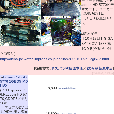
ーラーを搭載したR
adeon HD 5770ビデ
オカード。メーカー
はGIGABYTE。
メモリ容量は1G
B。
□関連記事
【10月17日】GIGA
BYTE GV-R577D5-
1GD-B(今週見つけ
た新製品)
http://akiba-pc.watch.impress.co.jp/hotline/20091017/ni_cgi577.html
[撮影協力:
ドスパラ秋葉原本店
と
ZOA 秋葉原本店
]
[この製品だけ表示]
|
●
Power Color
AX
5770 1GBD5-MD
HV2
18,800
TWOTOP秋葉原本店
(PCI Express x1
6,Radeon HD 57
70,GDDR5メモリ
1GB
,デュアルDVI出
力/HDMI出力/Dis
18,800