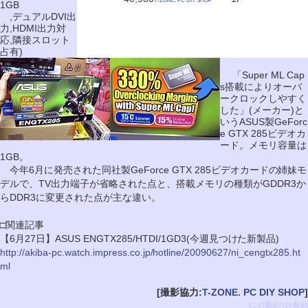
T-ZONE. PC DIY SHOP
1GB
,デュアルDVI出
力,HDMI出力対
応,隣接スロット
占有)
「Super ML Cap
s搭載によりオーバ
ークロックしやすく
した」(メーカー)と
いうASUS製GeForc
e GTX 285ビデオカ
ード。メモリ容量は
1GB。
今年6月に発売された同社製GeForce GTX 285ビデオカードの姉妹モ
デルで、TV出力端子が省略された点と、搭載メモリの種類がGDDR3か
らDDR3に変更された点が主な違い。
□関連記事
【6月27日】ASUS ENGTX285/HTDI/1GD3(今週見つけた新製品)
http://akiba-pc.watch.impress.co.jp/hotline/20090627/ni_cengtx285.ht
ml
[撮影協力:
T-ZONE. PC DIY SHOP
]
[この製品だけ表示]