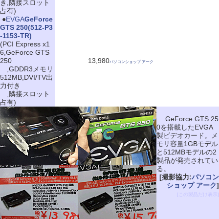
き,隣接スロット
占有)
|
●
EVGA
GeForce
GTS 250(512-P3
-1153-TR)
(PCI Express x1
6,GeForce GTS
250
13,980
パソコンショップ アーク
,GDDR3メモリ
512MB,DVI/TV出
力付き
,隣接スロット
占有)
GeForce GTS 25
0を搭載したEVGA
製ビデオカード。メ
モリ容量1GBモデル
と512MBモデルの2
製品が発売されてい
る。
[撮影協力:
パソコン
ショップ アーク
]
[この製品だけ表示]