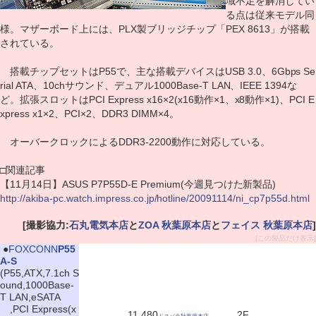
域不足を解消してい
る点は従来モデル同
様。マザーボード上には、PLX製ブリッジチップ「PEX 8613」が搭載
されている。
搭載チップセットはP55で、主な搭載デバイスはUSB 3.0、6Gbps Se
rial ATA、10chサウンド、デュアル1000Base-T LAN、IEEE 1394な
ど。拡張スロットはPCI Express x16×2(x16動作×1、x8動作×1)、PCI E
xpress x1×2、PCI×2、DDR3 DIMM×4。
オーバークロックによるDDR3-2200動作に対応している。
□関連記事
【11月14日】ASUS P7P55D-E Premium(今週見つけた新製品)
http://akiba-pc.watch.impress.co.jp/hotline/20091114/ni_cp7p55d.html
[撮影協力:
石丸電気本店
と
ZOA 秋葉原本店
と
フェイス 秋葉原本店
]
[この製品だけ表示]
|
●
FOXCONN
P55
A-S
(P55,ATX,7.1ch S
ound,1000Base-
T LAN,eSATA
,PCI Express(x
11,480
2F