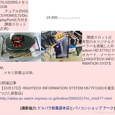
70,GDDR5メモリ
1GB
,デュアルDVI出
力/HDMI出力/Dis
19,800
パソコンショップ アーク
playPort出力付き
,隣接スロット
占有)
隣接スロット占
有型のオリジナルク
ーラーを搭載したR
adeon HD 5770ビデ
オカード。メーカー
はHIGHTECH INFO
RMATION SYSTE
M。
メモリ容量は1GB。
□関連記事
【10月17日】HIGHTECH INFORMATION SYSTEM H577F1GD(今週見
つけた新製品)
http://akiba-pc.watch.impress.co.jp/hotline/20091017/ni_chis577.html
[撮影協力:
ドスパラ秋葉原本店
と
パソコンショップ アーク
]
[この製品だけ表示]