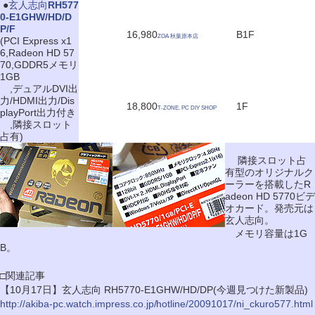
|
●
玄人志向
RH577
0-E1GHW/HD/D
P/F
16,980
B1F
ZOA 秋葉原本店
(PCI Express x1
6,Radeon HD 57
70,GDDR5メモリ
1GB
,デュアルDVI出
力/HDMI出力/Dis
18,800
1F
T-ZONE. PC DIY SHOP
playPort出力付き
,隣接スロット
占有)
隣接スロット占
有型のオリジナルク
ーラーを搭載したR
adeon HD 5770ビデ
オカード。発売元は
玄人志向。
メモリ容量は1G
B。
□関連記事
【10月17日】玄人志向 RH5770-E1GHW/HD/DP(今週見つけた新製品)
http://akiba-pc.watch.impress.co.jp/hotline/20091017/ni_ckuro577.html