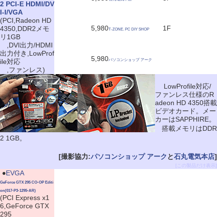
2 PCI-E HDMI/DV
I-I/VGA
(PCI,Radeon HD
5,980
1F
4350,DDR2メモ
T-ZONE. PC DIY SHOP
リ1GB
,DVI出力/HDMI
出力付き,LowProf
5,980
ile対応
パソコンショップ アーク
,ファンレス)
LowProfile対応/
ファンレス仕様のR
adeon HD 4350搭載
ビデオカード。メー
カーはSAPPHIRE。
搭載メモリはDDR
2 1GB。
[撮影協力:
パソコンショップ アーク
と
石丸電気本店
]
[この製品だけ表示]
|
●
EVGA
GeForce GTX 295 CO-OP Editi
on(017-P3-1295-AR)
(PCI Express x1
6,GeForce GTX
295