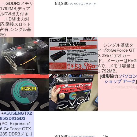
,GDDR3メモリ
53,980
パソコンショップ アーク
1792MB,デュア
ルDVI出力付き
,HDMI出力対
応,隣接スロット
占有,シングル基
板)
シングル基板タ
イプのGeForce GT
X 295ビデオカー
ド。メーカーはEVG
Aで、メモリ容量は
1,792MB。
[撮影協力:
パソコン
ショップ アーク
]
[この製品だけ表示]
|
●
ASUS
ENGTX2
85/2DI/1GD3
(PCI Express x1
6,GeForce GTX
285,DDR3メモリ
40,980
1F