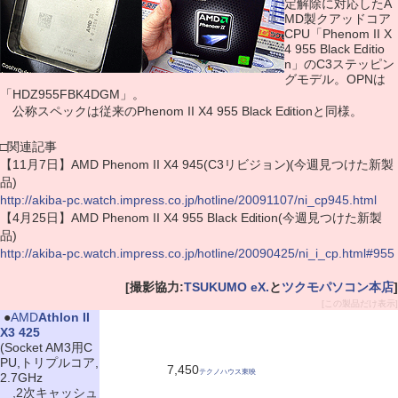
定解除に対応したA
MD製クアッドコア
CPU「Phenom II X
4 955 Black Editio
n」のC3ステッピン
グモデル。OPNは
「HDZ955FBK4DGM」。
公称スペックは従来のPhenom II X4 955 Black Editionと同様。
□関連記事
【11月7日】AMD Phenom II X4 945(C3リビジョン)(今週見つけた新製
品)
http://akiba-pc.watch.impress.co.jp/hotline/20091107/ni_cp945.html
【4月25日】AMD Phenom II X4 955 Black Edition(今週見つけた新製
品)
http://akiba-pc.watch.impress.co.jp/hotline/20090425/ni_i_cp.html#955
[撮影協力:
TSUKUMO eX.
と
ツクモパソコン本店
]
[この製品だけ表示]
|
●
AMD
Athlon II
X3 425
(Socket AM3用C
PU,トリプルコア,
7,450
テクノハウス東映
2.7GHz
,2次キャッシュ